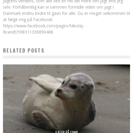
jagtens verdens, som alle ved en hel del mere om jagt end jeg
selv. Forhåbentlig kan vi sammen formidle viden om jagt i
Danmark endnu bedre til gavn for alle. Du er meget velkommen til
at følge mig på Facebook:
https://www.facebook.com/pages/Nikolaj-
Brandt/598311336890488
RELATED POSTS
SÆLER PÅ FANØ