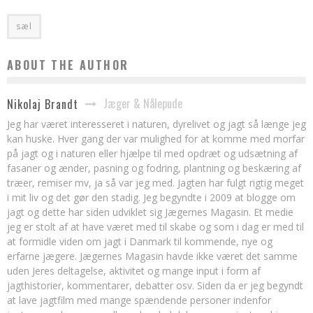
sæl
ABOUT THE AUTHOR
Jæger & Nålepude
Nikolaj Brandt
Jeg har været interesseret i naturen, dyrelivet og jagt så længe jeg
kan huske. Hver gang der var mulighed for at komme med morfar
på jagt og i naturen eller hjælpe til med opdræt og udsætning af
fasaner og ænder, pasning og fodring, plantning og beskæring af
træer, remiser mv, ja så var jeg med. Jagten har fulgt rigtig meget
i mit liv og det gør den stadig. Jeg begyndte i 2009 at blogge om
jagt og dette har siden udviklet sig Jægernes Magasin. Et medie
jeg er stolt af at have været med til skabe og som i dag er med til
at formidle viden om jagt i Danmark til kommende, nye og
erfarne jægere. Jægernes Magasin havde ikke været det samme
uden Jeres deltagelse, aktivitet og mange input i form af
jagthistorier, kommentarer, debatter osv. Siden da er jeg begyndt
at lave jagtfilm med mange spændende personer indenfor