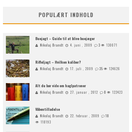
POPULÆRT INDHOLD
Buejagt – Guide til at blive buejæger
Nikolaj Brandt
4. juni , 2009
3
130071
Riffeljagt – Hvilken kaliber?
Nikolaj Brandt
17. juli , 2009
35
124626
Alt du bør vide om haglpatroner
Nikolaj Brandt
27. januar , 2012
8
122423
Våbentilladelse
Nikolaj Brandt
22. februar , 2009
18
118193