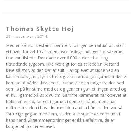
Thomas Skytte Høj
29. november , 2014
Med en så stor bestand nærmer vi os igen den situation, som
vi havde for vel 10 år siden, hvor fødegrundlaget for sælerne
ikke var tilstede. Der døde over 6.000 sæler af sult og
tilstødende sygdom. Ikke værdigt for os at lade en bestand
blive så stor, at den dør af sult. Har oplevet at sidde ved en
kammerats garn, fysisk tæt og se en ørred gå i garnet. Inden vi
kom ud af båden, lavvandet, kunne vi se en bølge fra den sæl
som lå på lur stime mod os og gennem garnet. Ingen ørred og
et hul i garnet på 80 x 80 cm. Samme kammerat har oplevet at
holde en ørred, fanget i garnet, i den ene hånd, mens han
måtte slå sælen i hovedet med den anden hånd – den var så
fortrolig/ligeglad med ham, at den ville stjæle ørreden ud af
hans hånd. Skræmmeanordninger er ikke effektive, de er
konger af fjordene/havet.