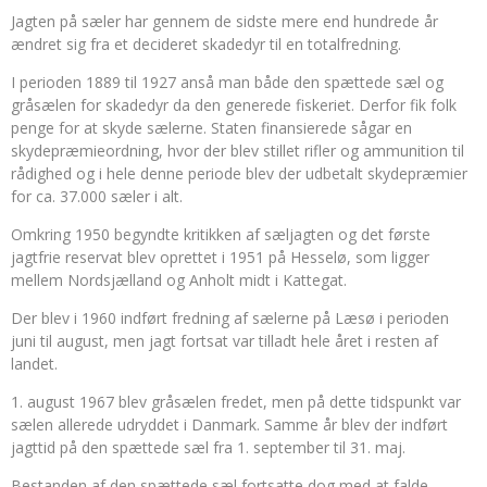
Jagten på sæler har gennem de sidste mere end hundrede år
ændret sig fra et decideret skadedyr til en totalfredning.
I perioden 1889 til 1927 anså man både den spættede sæl og
gråsælen for skadedyr da den generede fiskeriet. Derfor fik folk
penge for at skyde sælerne. Staten finansierede sågar en
skydepræmieordning, hvor der blev stillet rifler og ammunition til
rådighed og i hele denne periode blev der udbetalt skydepræmier
for ca. 37.000 sæler i alt.
Omkring 1950 begyndte kritikken af sæljagten og det første
jagtfrie reservat blev oprettet i 1951 på Hesselø, som ligger
mellem Nordsjælland og Anholt midt i Kattegat.
Der blev i 1960 indført fredning af sælerne på Læsø i perioden
juni til august, men jagt fortsat var tilladt hele året i resten af
landet.
1. august 1967 blev gråsælen fredet, men på dette tidspunkt var
sælen allerede udryddet i Danmark. Samme år blev der indført
jagttid på den spættede sæl fra 1. september til 31. maj.
Bestanden af den spættede sæl fortsatte dog med at falde,