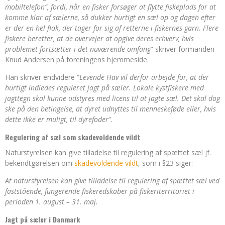
mobiltelefon”, fordi, når en fisker forsøger at flytte fiskeplads for at
komme klar af sælerne, så dukker hurtigt en sæl op og dagen efter
er der en hel flok, der tager for sig af retterne i fiskernes garn. Flere
fiskere beretter, at de overvejer at opgive deres erhverv, hvis
problemet fortsætter i det nuværende omfang
” skriver formanden
Knud Andersen på foreningens hjemmeside.
Han skriver endvidere “
Levende Hav vil derfor arbejde for, at der
hurtigt indledes reguleret jagt på sæler. Lokale kystfiskere med
jagttegn skal kunne udstyres med licens til at jagte sæl. Det skal dog
ske på den betingelse, at dyret udnyttes til menneskeføde eller, hvis
dette ikke er muligt, til dyrefoder
“.
Regulering af sæl som skadevoldende vildt
Naturstyrelsen kan give tilladelse til regulering af spættet sæl jf.
bekendtgørelsen om
skadevoldende vildt
, som i §23 siger:
At naturstyrelsen kan give tilladelse til regulering af spættet sæl ved
faststående, fungerende fiskeredskaber på fiskeriterritoriet i
perioden 1. august – 31. maj.
Jagt på sæler i Danmark