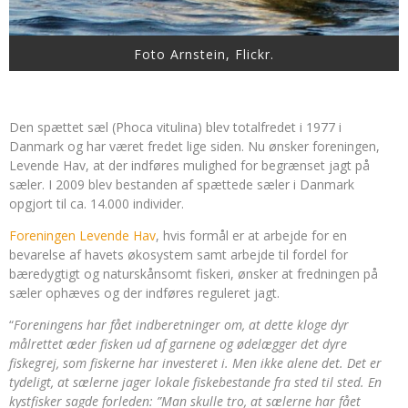
Foto Arnstein, Flickr.
Den spættet sæl (Phoca vitulina) blev totalfredet i 1977 i
Danmark og har været fredet lige siden. Nu ønsker foreningen,
Levende Hav, at der indføres mulighed for begrænset jagt på
sæler. I 2009 blev bestanden af spættede sæler i Danmark
opgjort til ca. 14.000 individer.
Foreningen Levende Hav
, hvis formål er at arbejde for en
bevarelse af havets økosystem samt arbejde til fordel for
bæredygtigt og naturskånsomt fiskeri, ønsker at fredningen på
sæler ophæves og der indføres reguleret jagt.
“
Foreningens har fået indberetninger om, at dette kloge dyr
målrettet æder fisken ud af garnene og ødelægger det dyre
fiskegrej, som fiskerne har investeret i. Men ikke alene det. Det er
tydeligt, at sælerne jager lokale fiskebestande fra sted til sted. En
kystfisker sagde forleden: ”Man skulle tro, at sælerne har fået