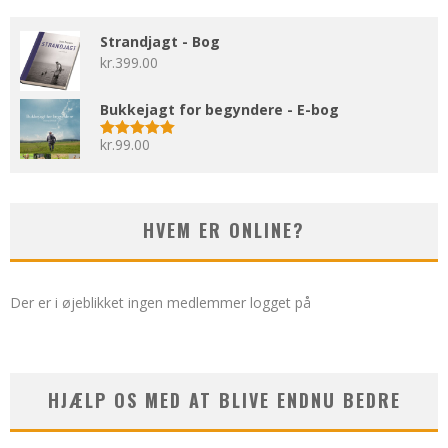
Strandjagt - Bog
kr.
399.00
Bukkejagt for begyndere - E-bog
kr.
99.00
Vurderet
5.00
ud af 5
HVEM ER ONLINE?
Der er i øjeblikket ingen medlemmer logget på
HJÆLP OS MED AT BLIVE ENDNU BEDRE