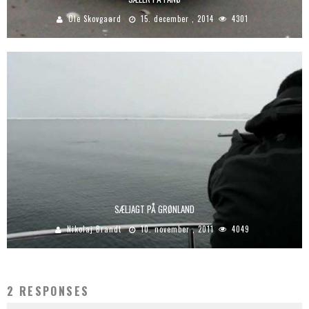
Ole Skovgaard
15. december , 2014
4301
SÆLJAGT PÅ GRØNLAND
Nikolaj Brandt
10. november , 2011
4049
2 RESPONSES