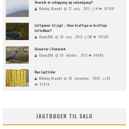
Hvornår er solopgang og solnedgang?
Nikolaj Brandt
12. maj , 2011
4
107641
Luftgevær til jagt – Hvor kraftige er kraftige
luftvåben?
Claes200
30. maj , 2012
20
101329
Duearter i Danmark
Claes200
29. oktober , 2012
99806
Nye Jagttider
Nikolaj Brandt
28. december , 2009
23
97074
JAGTBØGER TIL SALG