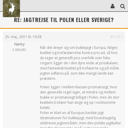
RE: JAGTREJSE TIL POLEN ELLER SVERIGE?
25. maj , 2011 kl. 19:28
#11017
Nørby
Når det drejer sig om bukkejagt i Europa, følges
2 INDLÆG
kvalitet og trofæstørrelse kontra pris ad, så hvis
du tager et generellt pris overblik over feks:
Ungarn: ligger de i den dyre ende at prisskalaen,
med fantastisk kvalitet på trofæerne og på måde
jagten udføres på. som ikke mange lande kan
præstere.
Polen: ligger i mellem klassen prismæssigt, hvor
den generelle regel siger, at mindre og mellem
bukke er prismæssigt billigst i Polen, men de stor
kvalitets trofæer han snige sig op i voldsomme
beløb.
Polen er klart en af Europas bedste jagt
destinationer for bukkejagt, med hovedsagelig
veldrevne jagtområder, men den polske jagtkultur