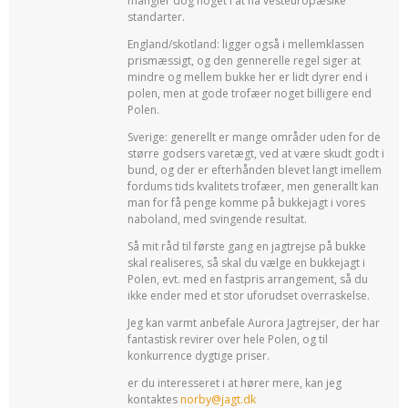
mangler dog noget i at nå vesteuropæsike
standarter.
England/skotland: ligger også i mellemklassen
prismæssigt, og den gennerelle regel siger at
mindre og mellem bukke her er lidt dyrer end i
polen, men at gode trofæer noget billigere end
Polen.
Sverige: generellt er mange områder uden for de
større godsers varetægt, ved at være skudt godt i
bund, og der er efterhånden blevet langt imellem
fordums tids kvalitets trofæer, men generallt kan
man for få penge komme på bukkejagt i vores
naboland, med svingende resultat.
Så mit råd til første gang en jagtrejse på bukke
skal realiseres, så skal du vælge en bukkejagt i
Polen, evt. med en fastpris arrangement, så du
ikke ender med et stor uforudset overraskelse.
Jeg kan varmt anbefale Aurora Jagtrejser, der har
fantastisk revirer over hele Polen, og til
konkurrence dygtige priser.
er du interesseret i at hører mere, kan jeg
kontaktes
norby@jagt.dk