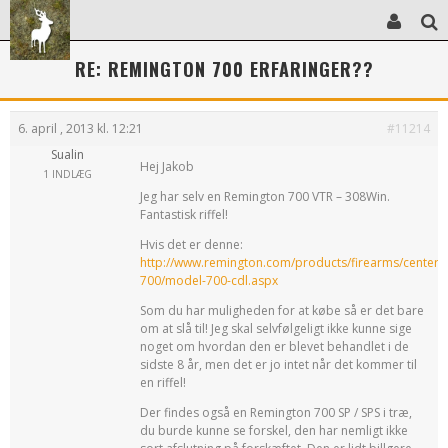
RE: REMINGTON 700 ERFARINGER??
6. april , 2013 kl. 12:21
#11214
Sualin
Hej Jakob
1 INDLÆG
Jeg har selv en Remington 700 VTR – 308Win.
Fantastisk riffel!
Hvis det er denne:
http://www.remington.com/products/firearms/centerf
700/model-700-cdl.aspx
Som du har muligheden for at købe så er det bare
om at slå til! Jeg skal selvfølgeligt ikke kunne sige
noget om hvordan den er blevet behandlet i de
sidste 8 år, men det er jo intet når det kommer til
en riffel!
Der findes også en Remington 700 SP / SPS i træ,
du burde kunne se forskel, den har nemligt ikke