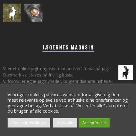
JÆGERNES MAGASIN
Vi er et online jagtmagasin med primært fokus på jagt i
Danmark - alt laves på frivillig basis.
Vi formidler egne jagtnyheder, brugerindsendte nyheder
fra lokalområder samt vi har et øje på de landsdækkende nyheder
om jagt.
Vi bruger cookies på vores websted for at give dig den
mest relevante oplevelse ved at huske dine præferencer og
gentagne besøg. Ved at klikke på “Acceptér alle” accepterer
du brugen af ​​alle cookies.
© 2009 - 2021 - Jægernes Magasin // Toft Digital ApS
Cookie-indstillinger
Afvis alle
Acceptér alle
Om
Kontakt os
Nyhedsbrev