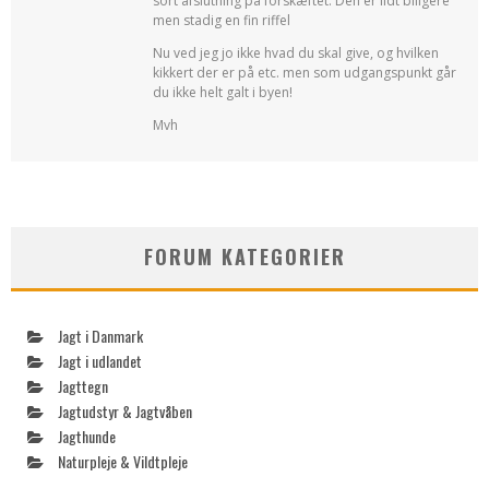
sort afslutning på forskæftet. Den er lidt billgere
men stadig en fin riffel
Nu ved jeg jo ikke hvad du skal give, og hvilken
kikkert der er på etc. men som udgangspunkt går
du ikke helt galt i byen!
Mvh
FORUM KATEGORIER
Jagt i Danmark
Jagt i udlandet
Jagttegn
Jagtudstyr & Jagtvåben
Jagthunde
Naturpleje & Vildtpleje