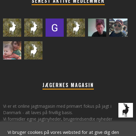
SENEST AKTIVE MEDLEMMER
JÆGERNES MAGASIN
Vi er et online jagtmagasin med primært fokus på jagt i
Danmark - alt laves på frivillig basis.
Vi formidler egne jagtnyheder, brugerindsendte nyheder
fra lokalområder samt vi har et øje på de landsdækkende nyheder
om jagt.
Vi bruger cookies på vores websted for at give dig den