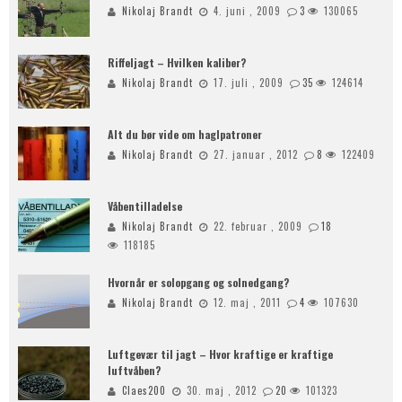
Nikolaj Brandt
4. juni , 2009
3
130065
Riffeljagt – Hvilken kaliber?
Nikolaj Brandt
17. juli , 2009
35
124614
Alt du bør vide om haglpatroner
Nikolaj Brandt
27. januar , 2012
8
122409
Våbentilladelse
Nikolaj Brandt
22. februar , 2009
18
118185
Hvornår er solopgang og solnedgang?
Nikolaj Brandt
12. maj , 2011
4
107630
Luftgevær til jagt – Hvor kraftige er kraftige
luftvåben?
Claes200
30. maj , 2012
20
101323