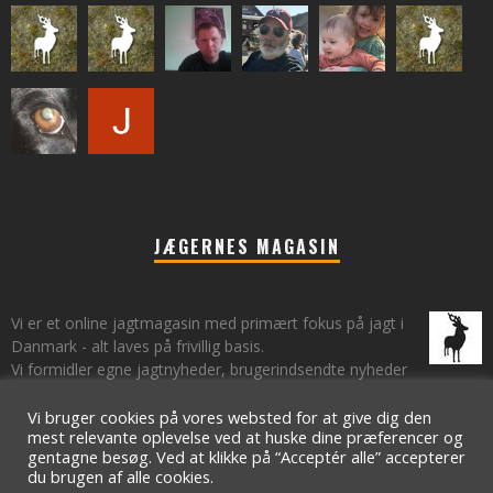
JÆGERNES MAGASIN
Vi er et online jagtmagasin med primært fokus på jagt i
Danmark - alt laves på frivillig basis.
Vi formidler egne jagtnyheder, brugerindsendte nyheder
fra lokalområder samt vi har et øje på de landsdækkende nyheder
om jagt.
Vi bruger cookies på vores websted for at give dig den
mest relevante oplevelse ved at huske dine præferencer og
gentagne besøg. Ved at klikke på “Acceptér alle” accepterer
du brugen af ​​alle cookies.