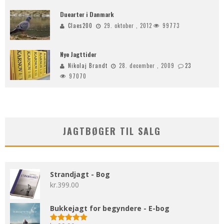
Duearter i Danmark
Claes200
29. oktober , 2012
99773
Nye Jagttider
Nikolaj Brandt
28. december , 2009
23
97070
JAGTBØGER TIL SALG
Strandjagt - Bog
kr.
399.00
Bukkejagt for begyndere - E-bog