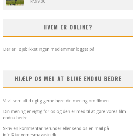
kr.
99.00
Vurderet
5.00
ud af 5
HVEM ER ONLINE?
Der er i øjeblikket ingen medlemmer logget på
HJÆLP OS MED AT BLIVE ENDNU BEDRE
Vi vil som altid rigtig gerne høre din mening om filmen.
Din mening er vigtig for os og den er med til at gøre vores film
endnu bedre.
Skriv en kommentar herunder eller send os en mail på
info@jaegernesmagasin.dk
.