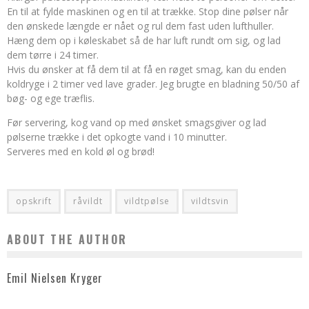
En til at fylde maskinen og en til at trække. Stop dine pølser når
den ønskede længde er nået og rul dem fast uden lufthuller.
Hæng dem op i køleskabet så de har luft rundt om sig, og lad
dem tørre i 24 timer.
Hvis du ønsker at få dem til at få en røget smag, kan du enden
koldryge i 2 timer ved lave grader. Jeg brugte en bladning 50/50 af
bøg- og ege træflis.
Før servering, kog vand op med ønsket smagsgiver og lad
pølserne trække i det opkogte vand i 10 minutter.
Serveres med en kold øl og brød!
opskrift
råvildt
vildtpølse
vildtsvin
ABOUT THE AUTHOR
Emil Nielsen Kryger