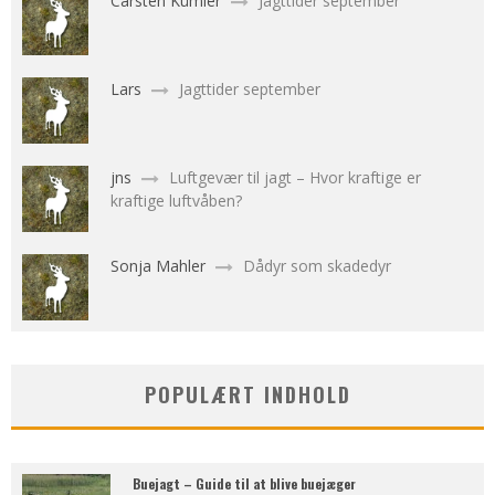
Carsten Kümler
Jagttider september
Lars
Jagttider september
jns
Luftgevær til jagt – Hvor kraftige er
kraftige luftvåben?
Sonja Mahler
Dådyr som skadedyr
POPULÆRT INDHOLD
Buejagt – Guide til at blive buejæger