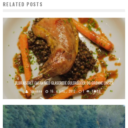
RELATED POSTS
ØLBRAISERET FASAN MED GLASEREDE GULERØDDER OG GRØNNE LINSER
Sjoenne
16. marts , 2012
1
17488