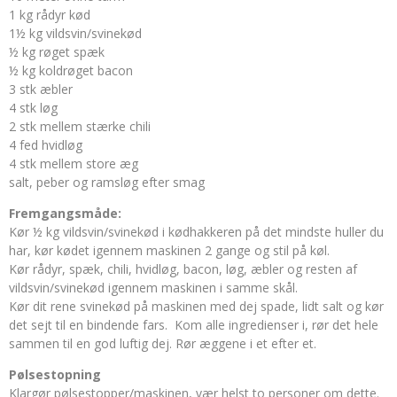
1 kg rådyr kød
1½ kg vildsvin/svinekød
½ kg røget spæk
½ kg koldrøget bacon
3 stk æbler
4 stk løg
2 stk mellem stærke chili
4 fed hvidløg
4 stk mellem store æg
salt, peber og ramsløg efter smag
Fremgangsmåde:
Kør ½ kg vildsvin/svinekød i kødhakkeren på det mindste huller du
har, kør kødet igennem maskinen 2 gange og stil på køl.
Kør rådyr, spæk, chili, hvidløg, bacon, løg, æbler og resten af
vildsvin/svinekød igennem maskinen i samme skål.
Kør dit rene svinekød på maskinen med dej spade, lidt salt og kør
det sejt til en bindende fars. Kom alle ingredienser i, rør det hele
sammen til en god luftig dej. Rør æggene i et efter et.
Pølsestopning
Klargør pølsestopper/maskinen, vær helst to personer om dette.