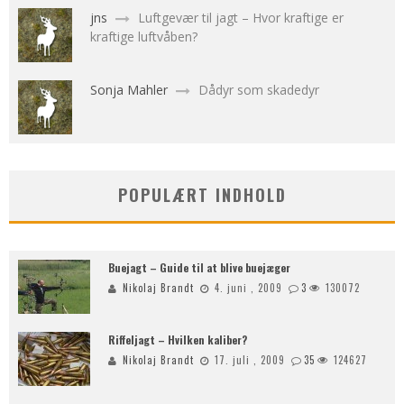
jns
Luftgevær til jagt – Hvor kraftige er
kraftige luftvåben?
Sonja Mahler
Dådyr som skadedyr
POPULÆRT INDHOLD
Buejagt – Guide til at blive buejæger
Nikolaj Brandt
4. juni , 2009
3
130072
Riffeljagt – Hvilken kaliber?
Nikolaj Brandt
17. juli , 2009
35
124627