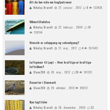
Alt du bør vide om haglpatroner
Nikolaj Brandt
27. januar , 2012
8
122426
Våbentilladelse
Nikolaj Brandt
22. februar , 2009
18
118194
Hvornår er solopgang og solnedgang?
Nikolaj Brandt
12. maj , 2011
4
107642
Luftgevær til jagt – Hvor kraftige er kraftige
luftvåben?
Claes200
30. maj , 2012
20
101331
Duearter i Danmark
Claes200
29. oktober , 2012
99812
Nye Jagttider
Nikolaj Brandt
28. december , 2009
23