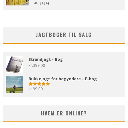
97074
JAGTBØGER TIL SALG
Strandjagt - Bog
kr.
399.00
Bukkejagt for begyndere - E-bog
kr.
99.00
Vurderet
5.00
ud af 5
HVEM ER ONLINE?