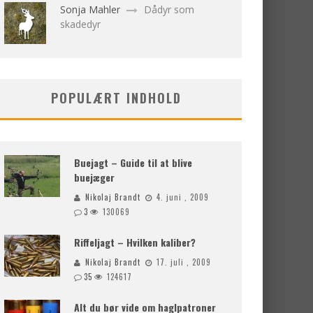
Sonja Mahler
Dådyr som
skadedyr
POPULÆRT INDHOLD
Buejagt – Guide til at blive
buejæger
Nikolaj Brandt
4. juni , 2009
3
130069
Riffeljagt – Hvilken kaliber?
Nikolaj Brandt
17. juli , 2009
35
124617
Alt du bør vide om haglpatroner