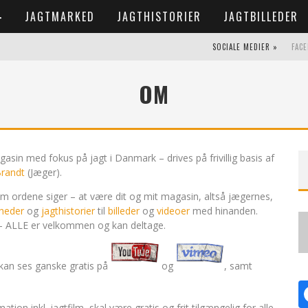
JAGTMARKED
JAGTHISTORIER
JAGTBILLEDER
SOCIALE MEDIER »
FAC
OM
sin med fokus på jagt i Danmark – drives på frivillig basis af
Brandt
(Jæger).
m ordene siger – at være dit og mit magasin, altså jægernes,
heder
og
jagthistorier
til
billeder
og
videoer
med hinanden.
l – ALLE er velkommen og kan deltage.
m kan ses ganske gratis på
og
, samt
on inkl. jagtfilm, skal være gratis og frit tilgængelig for alle.