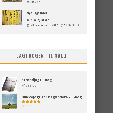
99782
Nye Jagttider
Nikolaj Brandt
28. december , 2009
23
97071
JAGTBØGER TIL SALG
Strandjagt - Bog
kr.
399.00
Bukkejagt for begyndere - E-bog
kr.
99.00
Vurderet
5.00
ud af 5