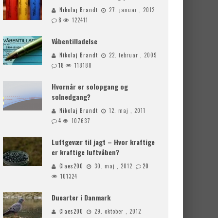
Nikolaj Brandt
27. januar , 2012
8
122411
Våbentilladelse
Nikolaj Brandt
22. februar , 2009
18
118188
Hvornår er solopgang og
solnedgang?
Nikolaj Brandt
12. maj , 2011
4
107637
Luftgevær til jagt – Hvor kraftige
er kraftige luftvåben?
Claes200
30. maj , 2012
20
101324
Duearter i Danmark
Claes200
29. oktober , 2012