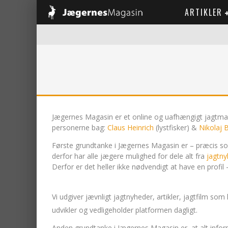
ARTIKLER
Jægernes Magasin er et online og uafhængigt jagtmaga
personerne bag:
Claus Heinrich
(lystfisker) &
Nikolaj 
Første grundtanke i Jægernes Magasin er – præcis so
derfor har alle jægere mulighed for dele alt fra
jagtny
Derfor er det heller ikke nødvendigt at have en profi
Vi udgiver jævnligt jagtnyheder, artikler, jagtfilm so
udvikler og vedligeholder platformen dagligt.
Anden grundtanke i Jægernes Magasin er, at alt informati