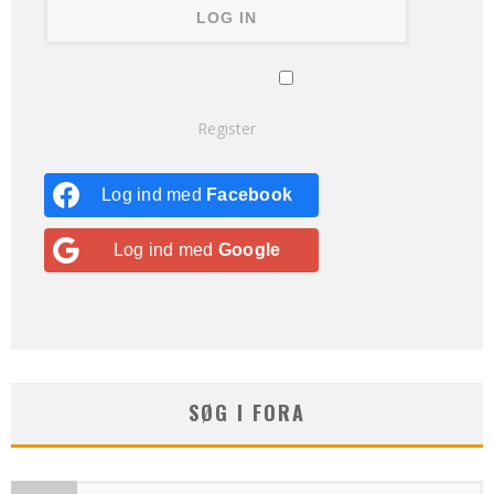
Remember Me
Lost your password?
Register
Log ind med
Facebook
Log ind med
Google
SØG I FORA