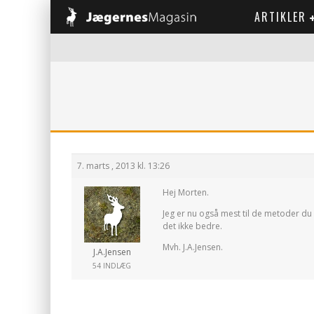
ARTIKLER
7. marts , 2013 kl. 13:26
Hej Morten.
Jeg er nu også mest til de metoder du
det ikke bedre.
Mvh. J.A.Jensen.
J.A.Jensen
54 INDLÆG