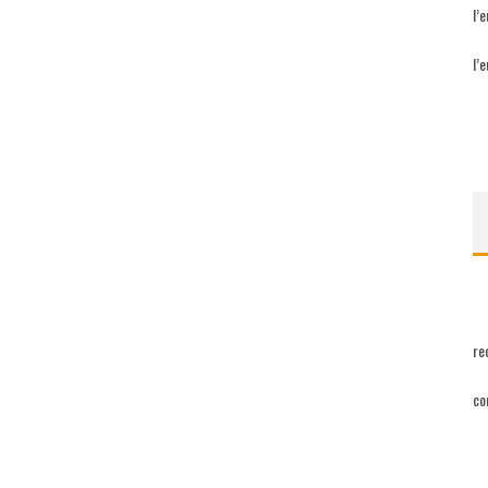
l’
l’
re
co