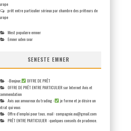
europe
prêt entre particulier sérieux par chambre des prêteurs de
europe
Mest populære emner
Emner uden svar
SENESTE EMNER
-Bonjour,
OFFRE DE PRÊT
OFFRE DE PRÊT ENTRE PARTICULIER sur Internet Avis et
commendation
Avis aux amoureux du trading -
je forme et je désire un
ntrat qui vous
Offre d’emploi pour tous. mail :
compagnie.eu@gmail.com
PRÊT ENTRE PARTICULIER : quelques conseils de prudence.