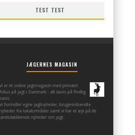
TEST TEST
JÆGERNES MAGASIN
Vi er et online jagtmagasin med primært
fokus på jagt i Danmark - alt laves på frivillig
basis.
Vi formidler egne jagtnyheder, brugerindsendte
nyheder fra lokalområder samt vi har et øje på de
landsdækkende nyheder om jagt.