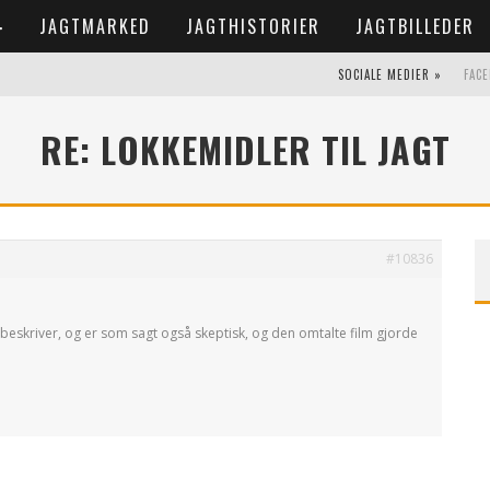
JAGTMARKED
JAGTHISTORIER
JAGTBILLEDER
SOCIALE MEDIER »
FAC
RE: LOKKEMIDLER TIL JAGT
#10836
 beskriver, og er som sagt også skeptisk, og den omtalte film gjorde