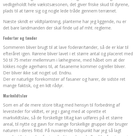
vedligeholdt hele vækstsæsonen, det giver friske skud til dyrene,
plads til at tørre sig og nogle lede tråde gennem terrænet.
Næste skridt er vildtplantning, planterne har jeg liggende, nu er
det bare landmanden der skal finde ud af mht. reglerne.
Fodertør og tønder
Sommeren bliver brugt til at lave foderør/tønder, så de er klar til
efteråret igen. Rørene bliver lavet i et større antal og placeret med
50 til 75 meter mellemrum i læhegnene, med håbet om at der
lokkes nogle agerhøns til, at fasanerne kommer og/eller bliver.
Der bliver ikke sat noget ud. Endnu.
Der er naturlige forekomster af fasaner og harer, de sidste ret
mange faktisk, og en lidt rådyr.
Markvildtslav
Som en af de mere store tiltag med hensyn til forbedring af
levesteder for vildtet, er jeg i gang med at oprette et
markvildtslav, så de forskellige tiltag kan udføres på et større
areal, til nytte og gavn for mange forskellige grupper der bruger
naturen i deres fritid. På nuværende tidspunkt har jeg så lagt