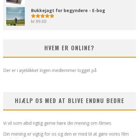
Bukkejagt for begyndere - E-bog
kr.
99.00
Vurderet
5.00
ud af 5
HVEM ER ONLINE?
Der er i øjeblikket ingen medlemmer logget på
HJÆLP OS MED AT BLIVE ENDNU BEDRE
Vi vil som altid rigtig gerne høre din mening om filmen.
Din mening er vigtig for os og den er med til at gøre vores film