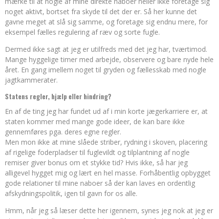
mærke til at nogle af mine direkte naboer heller ikke foretage sig
noget aktivt, bortset fra skyde til det der er. Så her kunne det
gavne meget at slå sig samme, og foretage sig endnu mere, for
eksempel fælles regulering af ræv og sorte fugle.
Dermed ikke sagt at jeg er utilfreds med det jeg har, tværtimod.
Mange hyggelige timer med arbejde, observere og bare nyde hele
året. En gang imellem noget til gryden og fællesskab med nogle
jagtkammerater.
Statens regler, hjælp eller hindring?
En af de ting jeg har fundet ud af i min korte jægerkarriere er, at
staten kommer med mange gode ideer, de kan bare ikke
gennemføres pga. deres egne regler.
Men mon ikke at mine slåede striber, rydning i skoven, placering
af rigelige foderpladser til fuglevildt og tilplantning af nogle
remiser giver bonus om et stykke tid? Hvis ikke, så har jeg
alligevel hygget mig og lært en hel masse. Forhåbentlig opbygget
gode relationer til mine naboer så der kan laves en ordentlig
afskydningspolitik, igen til gavn for os alle.
Hmm, når jeg så læser dette her igennem, synes jeg nok at jeg er