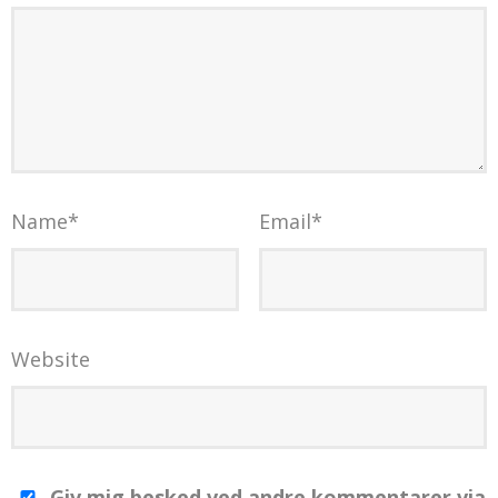
Name
*
Email
*
Website
Giv mig besked ved andre kommentarer via