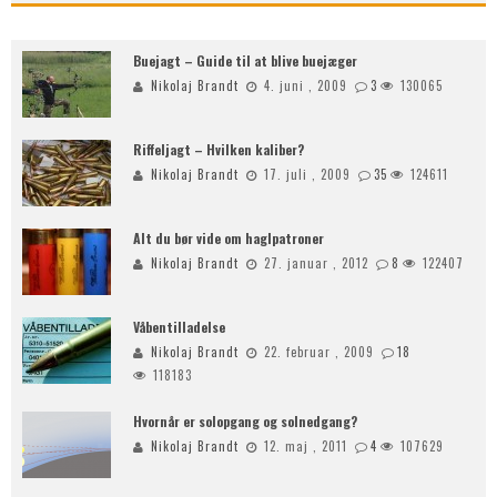
Buejagt – Guide til at blive buejæger
Nikolaj Brandt
4. juni , 2009
3
130065
Riffeljagt – Hvilken kaliber?
Nikolaj Brandt
17. juli , 2009
35
124611
Alt du bør vide om haglpatroner
Nikolaj Brandt
27. januar , 2012
8
122407
Våbentilladelse
Nikolaj Brandt
22. februar , 2009
18
118183
Hvornår er solopgang og solnedgang?
Nikolaj Brandt
12. maj , 2011
4
107629