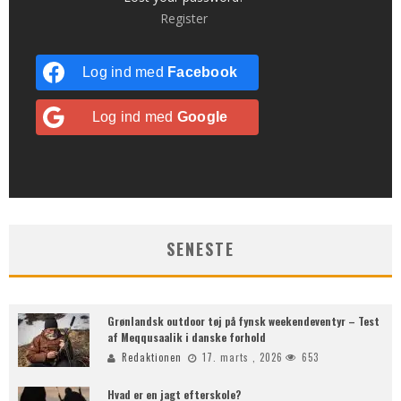
Register
Log ind med
Facebook
Log ind med
Google
SENESTE
Grønlandsk outdoor tøj på fynsk weekendeventyr – Test
af Meqqusaalik i danske forhold
Redaktionen
17. marts , 2026
653
Hvad er en jagt efterskole?