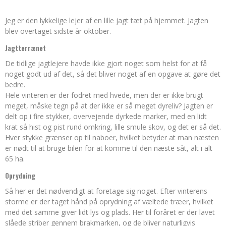
Jeg er den lykkelige lejer af en lille jagt tæt på hjemmet. Jagten
blev overtaget sidste år oktober.
Jagtterrænet
De tidlige jagtlejere havde ikke gjort noget som helst for at få
noget godt ud af det, så det bliver noget af en opgave at gøre det
bedre.
Hele vinteren er der fodret med hvede, men der er ikke brugt
meget, måske tegn på at der ikke er så meget dyreliv? Jagten er
delt op i fire stykker, overvejende dyrkede marker, med en lidt
krat så hist og pist rund omkring, lille smule skov, og det er så det.
Hver stykke grænser op til naboer, hvilket betyder at man næsten
er nødt til at bruge bilen for at komme til den næste såt, alt i alt
65 ha.
Oprydning
Så her er det nødvendigt at foretage sig noget. Efter vinterens
storme er der taget hånd på oprydning af væltede træer, hvilket
med det samme giver lidt lys og plads. Her til foråret er der lavet
slåede striber gennem brakmarken, og de bliver naturligvis