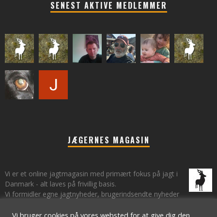
SENEST AKTIVE MEDLEMMER
JÆGERNES MAGASIN
Vi er et online jagtmagasin med primært fokus på jagt i
Danmark - alt laves på frivillig basis.
Vi formidler egne jagtnyheder, brugerindsendte nyheder
fra lokalområder samt vi har et øje på de landsdækkende nyheder
om jagt.
Vi bruger cookies på vores websted for at give dig den