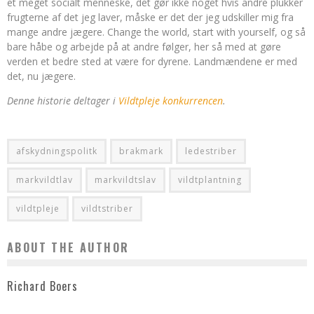
et meget socialt menneske, det gør ikke noget hvis andre plukker
frugterne af det jeg laver, måske er det der jeg udskiller mig fra
mange andre jægere. Change the world, start with yourself, og så
bare håbe og arbejde på at andre følger, her så med at gøre
verden et bedre sted at være for dyrene. Landmændene er med
det, nu jægere.
Denne historie deltager i
Vildtpleje konkurrencen
.
afskydningspolitk
brakmark
ledestriber
markvildtlav
markvildtslav
vildtplantning
vildtpleje
vildtstriber
ABOUT THE AUTHOR
Richard Boers