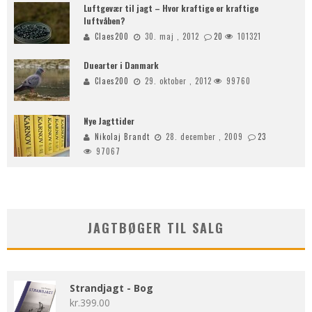
Luftgevær til jagt – Hvor kraftige er kraftige
luftvåben?
Claes200
30. maj , 2012
20
101321
Duearter i Danmark
Claes200
29. oktober , 2012
99760
Nye Jagttider
Nikolaj Brandt
28. december , 2009
23
97067
JAGTBØGER TIL SALG
Strandjagt - Bog
kr.
399.00