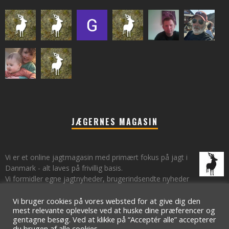
JÆGERNES MAGASIN
Vi er et online jagtmagasin med primært fokus på jagt i
Danmark - alt laves på frivillig basis.
Vi formidler egne jagtnyheder, brugerindsendte nyheder
fra lokalområder samt vi har et øje på de landsdækkende nyheder
om jagt.
Vi bruger cookies på vores websted for at give dig den
mest relevante oplevelse ved at huske dine præferencer og
gentagne besøg. Ved at klikke på “Acceptér alle” accepterer
du brugen af ​​alle cookies.