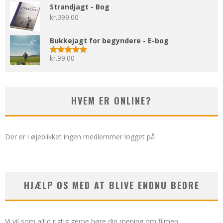
Strandjagt - Bog
kr.
399.00
Bukkejagt for begyndere - E-bog
kr.
99.00
Vurderet
5.00
ud af 5
HVEM ER ONLINE?
Der er i øjeblikket ingen medlemmer logget på
HJÆLP OS MED AT BLIVE ENDNU BEDRE
Vi vil som altid rigtig gerne høre din mening om filmen.