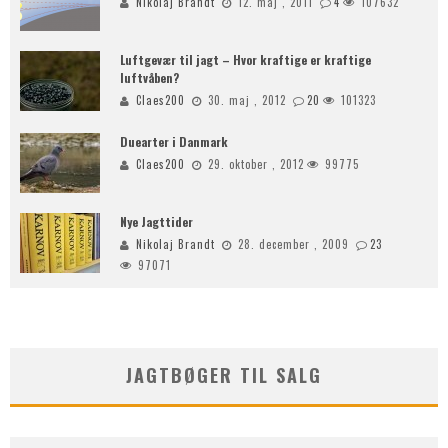
Nikolaj Brandt
12. maj , 2011
4
107632
Luftgevær til jagt – Hvor kraftige er kraftige
luftvåben?
Claes200
30. maj , 2012
20
101323
Duearter i Danmark
Claes200
29. oktober , 2012
99775
Nye Jagttider
Nikolaj Brandt
28. december , 2009
23
97071
JAGTBØGER TIL SALG