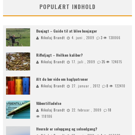
POPULÆRT INDHOLD
Buejagt – Guide til at blive buejæger
Nikolaj Brandt
4. juni , 2009
3
130066
Riffeljagt – Hvilken kaliber?
Nikolaj Brandt
17. juli , 2009
35
124615
Alt du bør vide om haglpatroner
Nikolaj Brandt
27. januar , 2012
8
122410
Våbentilladelse
Nikolaj Brandt
22. februar , 2009
18
118186
Hvornår er solopgang og solnedgang?