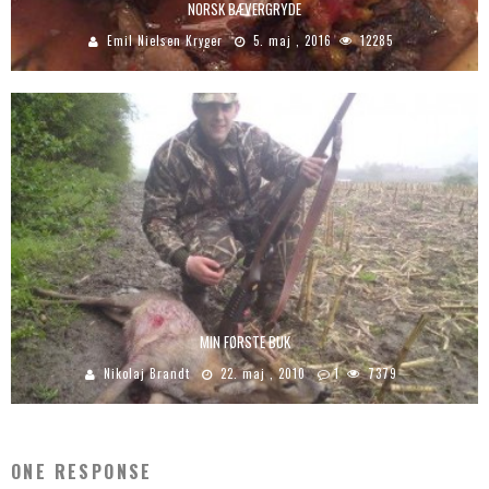
NORSK BÆVERGRYDE
Emil Nielsen Kryger
5. maj , 2016
12285
MIN FØRSTE BUK
Nikolaj Brandt
22. maj , 2010
1
7379
ONE RESPONSE