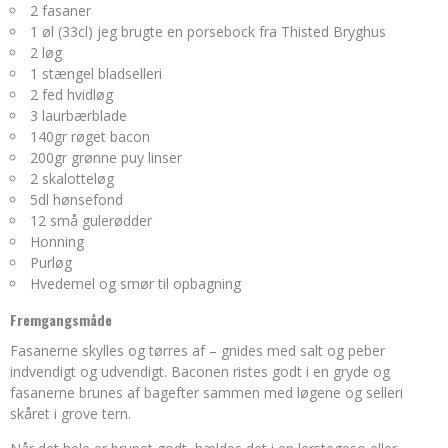
2 fasaner
1 øl (33cl) jeg brugte en porsebock fra Thisted Bryghus
2 løg
1 stængel bladselleri
2 fed hvidløg
3 laurbærblade
140gr røget bacon
200gr grønne puy linser
2 skalotteløg
5dl hønsefond
12 små gulerødder
Honning
Purløg
Hvedemel og smør til opbagning
Fremgangsmåde
Fasanerne skylles og tørres af – gnides med salt og peber
indvendigt og udvendigt. Baconen ristes godt i en gryde og
fasanerne brunes af bagefter sammen med løgene og selleri
skåret i grove tern.