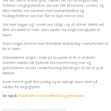
Når det hele er brunet godt, hældes det i en lerstegeso eller
forbliver i stegegryden(hvis den kan tåle at komme i ovnen), og
øllen hældes ved sammen med laurbærbladene og
hvidløgsfeddene som har fået et dask med en kniv.
Det hele hygger sig i ovnen ved 160gr i ca. 45-60min. Mærk ved
låret om kødet er mørt. Gem væden fra stegesoen/gryden til
sauce.
Imens koges linserne med finthakket skalotteløg i hønsefonden til
de er møre.
Gulerødderne steges i smør på en pande til de er al-dente.
Derefter hældes lidt flydende blomsterhonning over og
gulerødderne vendes i smør/honning-blandingen så det er godt
dækket.
Anret med et godt drys purløg og en opbagt sauce lavet på
væden fra stegegryden.
Se også:
Fasansylte med knækbrød og gremolata