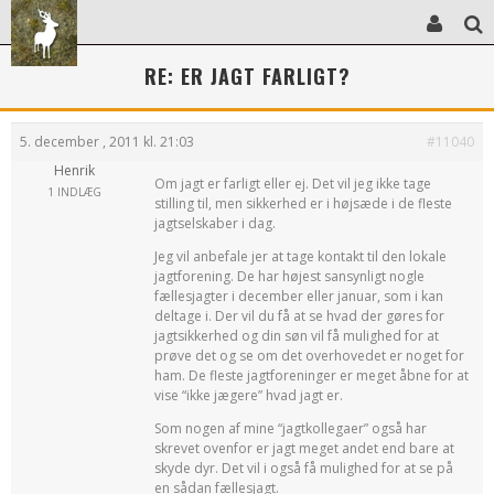
RE: ER JAGT FARLIGT?
5. december , 2011 kl. 21:03
#11040
Henrik
Om jagt er farligt eller ej. Det vil jeg ikke tage
1 INDLÆG
stilling til, men sikkerhed er i højsæde i de fleste
jagtselskaber i dag.
Jeg vil anbefale jer at tage kontakt til den lokale
jagtforening. De har højest sansynligt nogle
fællesjagter i december eller januar, som i kan
deltage i. Der vil du få at se hvad der gøres for
jagtsikkerhed og din søn vil få mulighed for at
prøve det og se om det overhovedet er noget for
ham. De fleste jagtforeninger er meget åbne for at
vise “ikke jægere” hvad jagt er.
Som nogen af mine “jagtkollegaer” også har
skrevet ovenfor er jagt meget andet end bare at
skyde dyr. Det vil i også få mulighed for at se på
en sådan fællesjagt.