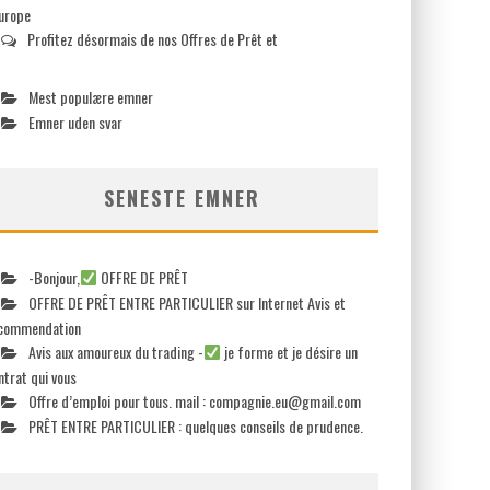
europe
Profitez désormais de nos Offres de Prêt et
Mest populære emner
Emner uden svar
SENESTE EMNER
-Bonjour,
OFFRE DE PRÊT
OFFRE DE PRÊT ENTRE PARTICULIER sur Internet Avis et
commendation
Avis aux amoureux du trading -
je forme et je désire un
ntrat qui vous
Offre d’emploi pour tous. mail :
compagnie.eu@gmail.com
PRÊT ENTRE PARTICULIER : quelques conseils de prudence.