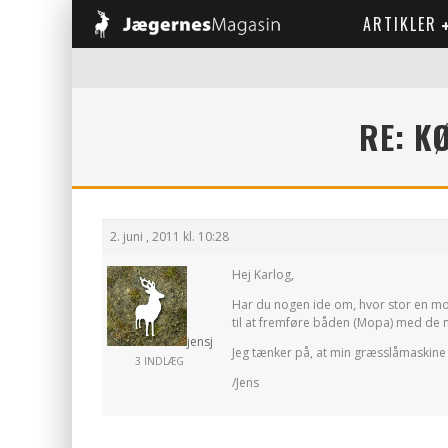
ARTIKLER
RE: K
2. juni , 2011 kl. 10:28
Hej Karlog,
Har du nogen ide om, hvor stor en m
til at fremføre båden (Mopa) med de m
jensj
Jeg tænker på, at min græsslåmaskine 
3 INDLÆG
/Jens