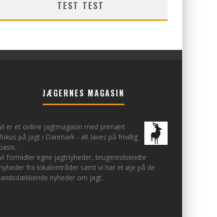
TEST TEST
JÆGERNES MAGASIN
Vi er et online jagtmagasin med primært
fokus på jagt i Danmark - alt laves på frivillig
basis.
Vi formidler egne jagtnyheder, brugerindsendte
nyheder fra lokalområder samt vi har et øje på de
landsdækkende nyheder om jagt.