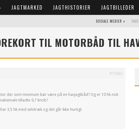
JAGTMARKED
JAGTHISTORIER
JAGTBILLEDER
SOCIALE MEDIER »
FAC
ØREKORT TIL MOTORBÅD TIL HA
#10882
otor der som minimum bør være på en havjagtbåd? Og er 10 hk nok
aksimale tilladte 9,7 knob?
har 3,5 hk med selvtræk og det går ikke hurtigt