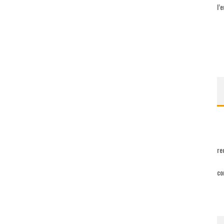
l’
re
co