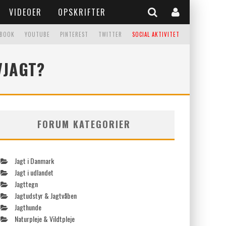
VIDEOER
OPSKRIFTER
EBOOK
YOUTUBE
PINTEREST
TWITTER
SOCIAL AKTIVITET
VJAGT?
FORUM KATEGORIER
Jagt i Danmark
Jagt i udlandet
Jagttegn
Jagtudstyr & Jagtvåben
Jagthunde
Naturpleje & Vildtpleje