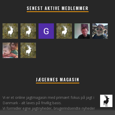
SENEST AKTIVE MEDLEMMER
JÆGERNES MAGASIN
Vi er et online jagtmagasin med primært fokus på jagt i
Danmark - alt laves på frivillig basis.
Vi formidler egne jagtnyheder, brugerindsendte nyheder
fra lokalområder samt vi har et øje på de landsdækkende nyheder