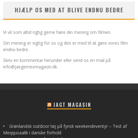
HJÆLP OS MED AT BLIVE ENDNU BEDRE
Vi vil som altid rigtig gerne høre din mening om filmen.
Din mening er vigtig for os og den er med til at gøre vores film
endnu bedre.
Skriv en kommentar herunder eller send os en mail på
info@jaegernesmagasin.dk
.
JAGT MAGASIN
Grønlandsk outdoor tøj på fynsk weekendeventyr – Test af
Meqqusaalik i danske forhold