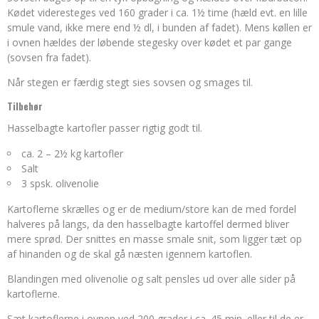
Kødet videresteges ved 160 grader i ca. 1½ time (hæld evt. en lille
smule vand, ikke mere end ½ dl, i bunden af fadet). Mens køllen er
i ovnen hældes der løbende stegesky over kødet et par gange
(sovsen fra fadet).
Når stegen er færdig stegt sies sovsen og smages til.
Tilbehør
Hasselbagte kartofler passer rigtig godt til.
ca. 2 – 2½ kg kartofler
Salt
3 spsk. olivenolie
Kartoflerne skrælles og er de medium/store kan de med fordel
halveres på langs, da den hasselbagte kartoffel dermed bliver
mere sprød. Der snittes en masse smale snit, som ligger tæt op
af hinanden og de skal gå næsten igennem kartoflen.
Blandingen med olivenolie og salt pensles ud over alle sider på
kartoflerne.
Sæt kartoflerne i ovnen ved 200 grader i ca. 45 min. eller til de er