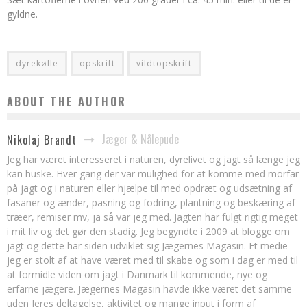
gyldne.
dyrekølle
opskrift
vildtopskrift
ABOUT THE AUTHOR
Jæger & Nålepude
Nikolaj Brandt
Jeg har været interesseret i naturen, dyrelivet og jagt så længe jeg
kan huske. Hver gang der var mulighed for at komme med morfar
på jagt og i naturen eller hjælpe til med opdræt og udsætning af
fasaner og ænder, pasning og fodring, plantning og beskæring af
træer, remiser mv, ja så var jeg med. Jagten har fulgt rigtig meget
i mit liv og det gør den stadig. Jeg begyndte i 2009 at blogge om
jagt og dette har siden udviklet sig Jægernes Magasin. Et medie
jeg er stolt af at have været med til skabe og som i dag er med til
at formidle viden om jagt i Danmark til kommende, nye og
erfarne jægere. Jægernes Magasin havde ikke været det samme
uden Jeres deltagelse, aktivitet og mange input i form af