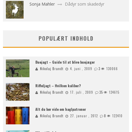
Sonja Mahler
Dådyr som skadedyr
POPULÆRT INDHOLD
Buejagt – Guide til at blive buejæger
Nikolaj Brandt
4. juni , 2009
3
130066
Riffeljagt – Hvilken kaliber?
Nikolaj Brandt
17. juli , 2009
35
124615
Alt du bør vide om haglpatroner
Nikolaj Brandt
27. januar , 2012
8
122410