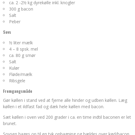
ca. 2 -2½ kg dyrekølle inkl. knogler
300 g bacon
Salt
Peber
Sovs
½ liter mælk
4 – 8 spsk. mel
ca. 80 g smør
Salt
Kulør
Fløde/mælk
Ribsgele
Fremgangsmåde
Gør køllen i stand ved at fjerne alle hinder og udben køllen. Læg
køllen i et ildfast fad og dæk hele køllen med bacon.
Sæt køllen i oven ved 200 grader i ca. en time indtil baconen er let
brunet.
Sovsen bages op til en tyk opbagning og hældes over kød/bacon.