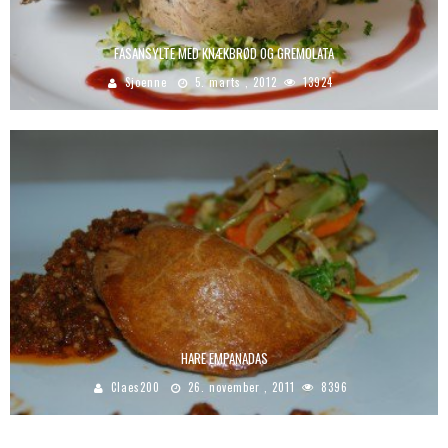
FASANSYLTE MED KNÆKBRØD OG GREMOLATA
Sjoenne
5. marts , 2012
13924
HARE EMPANADAS
Claes200
26. november , 2011
8396