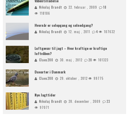
Våbentilladelse
Nikolaj Brandt
22. februar , 2009
18
118186
Hvornår er solopgang og solnedgang?
Nikolaj Brandt
12. maj , 2011
4
107632
Luftgevær til jagt – Hvor kraftige er kraftige
luftvåben?
Claes200
30. maj , 2012
20
101323
Duearter i Danmark
Claes200
29. oktober , 2012
99775
Nye Jagttider
Nikolaj Brandt
28. december , 2009
23
97071