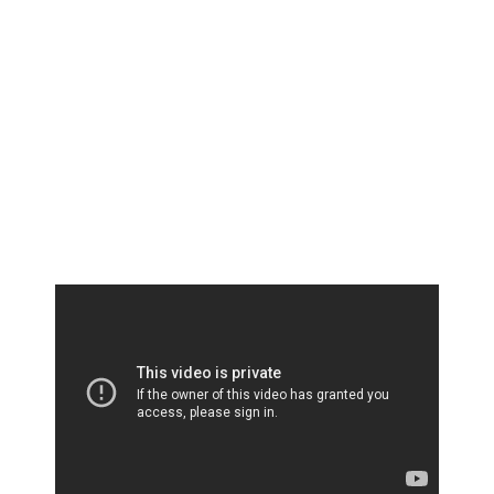
LOG IN
Remember Me
Lost your password?
Register
Log ind med
Facebook