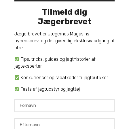
Log ind med
Google
Tilmeld dig
Jægerbrevet
Jægerbrevet er Jægernes Magasins
nyhedsbrev, og det giver dig eksklusiv adgang til
SØG I FORA
bl.a.:
Tips, tricks, guides og jagthistorier af
jagteksperter
Konkurrencer og rabatkoder til jagtbutikker
Tests af jagtudstyr og jagttøj
FORUMSTATISTIK
REGISTREREDE BRUGERE
4.977