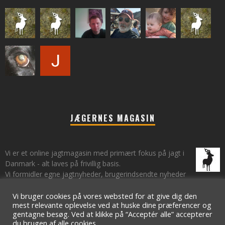
JÆGERNES MAGASIN
Vi er et online jagtmagasin med primært fokus på jagt i
Danmark - alt laves på frivillig basis.
Vi formidler egne jagtnyheder, brugerindsendte nyheder
fra lokalområder samt vi har et øje på de landsdækkende nyheder
om jagt.
Vi bruger cookies på vores websted for at give dig den
mest relevante oplevelse ved at huske dine præferencer og
gentagne besøg. Ved at klikke på “Acceptér alle” accepterer
du brugen af ​​alle cookies.