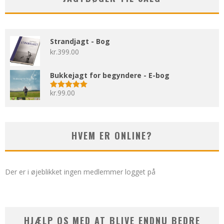
Strandjagt - Bog
kr.
399.00
Bukkejagt for begyndere - E-bog
kr.
99.00
Vurderet
5.00
ud af 5
HVEM ER ONLINE?
Der er i øjeblikket ingen medlemmer logget på
HJÆLP OS MED AT BLIVE ENDNU BEDRE