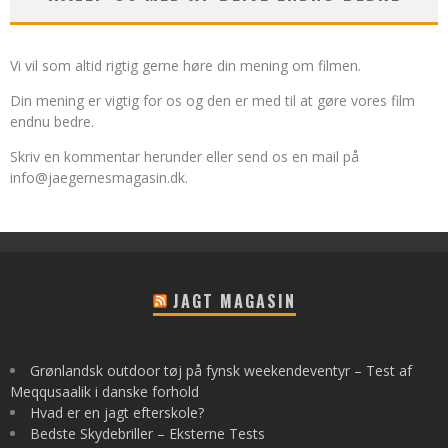
Vi vil som altid rigtig gerne høre din mening om filmen.
Din mening er vigtig for os og den er med til at gøre vores film
endnu bedre.
Skriv en kommentar herunder eller send os en mail på
info@jaegernesmagasin.dk
.
JAGT MAGASIN
Grønlandsk outdoor tøj på fynsk weekendeventyr – Test af
Meqqusaalik i danske forhold
Hvad er en jagt efterskole?
Bedste Skydebriller – Eksterne Tests