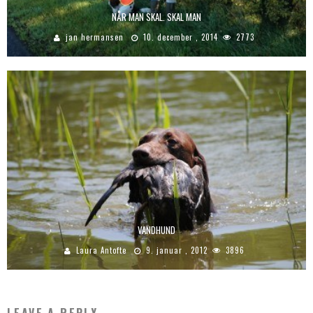
NÅR MAN SKAL. SKAL MAN
jan hermansen
10. december , 2014
2773
VANDHUND
Laura Antofte
9. januar , 2012
3896
LEAVE A REPLY