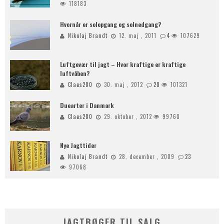
118183
Hvornår er solopgang og solnedgang?
Nikolaj Brandt
12. maj , 2011
4
107629
Luftgevær til jagt – Hvor kraftige er kraftige
luftvåben?
Claes200
30. maj , 2012
20
101321
Duearter i Danmark
Claes200
29. oktober , 2012
99760
Nye Jagttider
Nikolaj Brandt
28. december , 2009
23
97068
JAGTBØGER TIL SALG