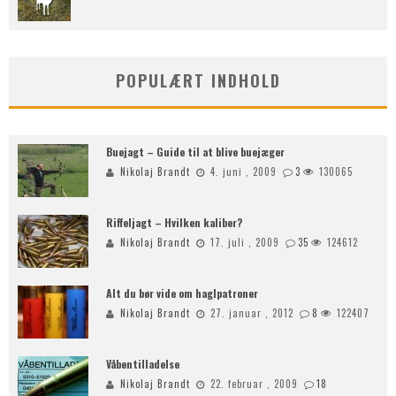
POPULÆRT INDHOLD
Buejagt – Guide til at blive buejæger
Nikolaj Brandt
4. juni , 2009
3
130065
Riffeljagt – Hvilken kaliber?
Nikolaj Brandt
17. juli , 2009
35
124612
Alt du bør vide om haglpatroner
Nikolaj Brandt
27. januar , 2012
8
122407
Våbentilladelse
Nikolaj Brandt
22. februar , 2009
18