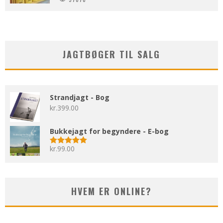
JAGTBØGER TIL SALG
Strandjagt - Bog
kr.
399.00
Bukkejagt for begyndere - E-bog
kr.
99.00
Vurderet
5.00
ud af 5
HVEM ER ONLINE?