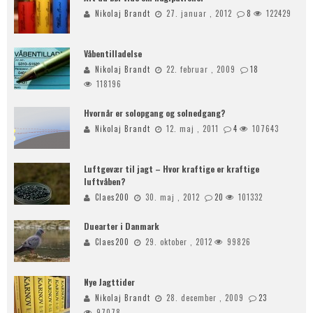
Nikolaj Brandt
27. januar , 2012
8
122429
Våbentilladelse
Nikolaj Brandt
22. februar , 2009
18
118196
Hvornår er solopgang og solnedgang?
Nikolaj Brandt
12. maj , 2011
4
107643
Luftgevær til jagt – Hvor kraftige er kraftige
luftvåben?
Claes200
30. maj , 2012
20
101332
Duearter i Danmark
Claes200
29. oktober , 2012
99826
Nye Jagttider
Nikolaj Brandt
28. december , 2009
23
97078