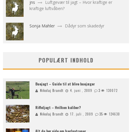
jns
Luftgevær til jagt – Hvor kraftige er
kraftige luftvåben?
Sonja Mahler
Dådyr som skadedyr
POPULÆRT INDHOLD
Buejagt – Guide til at blive buejæger
Nikolaj Brandt
4. juni , 2009
3
130072
Riffeljagt – Hvilken kaliber?
Nikolaj Brandt
17. juli , 2009
35
124630
Alt du bør vide om haglpatroner