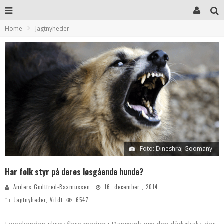
Home
Jagtnyheder
Foto: Dineshraj Goomany.
Har folk styr på deres løsgående hunde?
Anders Godtfred-Rasmussen
16. december , 2014
Jagtnyheder
,
Vildt
6547