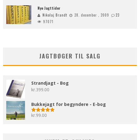
Nye Jagttider
Nikolaj Brandt
28. december , 2009
23
97071
JAGTBØGER TIL SALG
Strandjagt - Bog
kr.
399.00
Bukkejagt for begyndere - E-bog
kr.
99.00
Vurderet
5.00
ud af 5