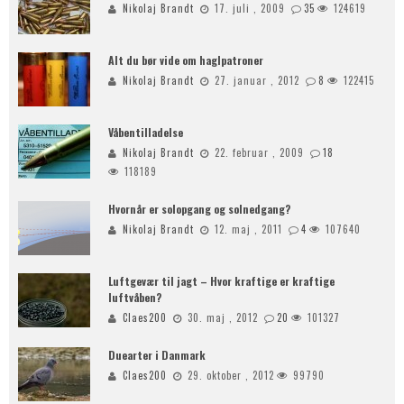
Nikolaj Brandt
17. juli , 2009
35
124619
Alt du bør vide om haglpatroner
Nikolaj Brandt
27. januar , 2012
8
122415
Våbentilladelse
Nikolaj Brandt
22. februar , 2009
18
118189
Hvornår er solopgang og solnedgang?
Nikolaj Brandt
12. maj , 2011
4
107640
Luftgevær til jagt – Hvor kraftige er kraftige
luftvåben?
Claes200
30. maj , 2012
20
101327
Duearter i Danmark
Claes200
29. oktober , 2012
99790