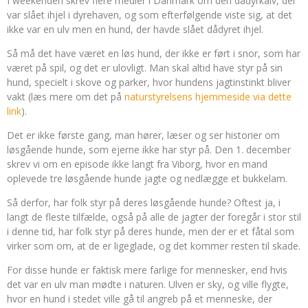
I weekenden skrev flere medier i Danmark om den dådyrkalv, der
var slået ihjel i dyrehaven, og som efterfølgende viste sig, at det
ikke var en ulv men en hund, der havde slået dådyret ihjel.
Så må det have været en løs hund, der ikke er ført i snor, som har
været på spil, og det er ulovligt. Man skal altid have styr på sin
hund, specielt i skove og parker, hvor hundens jagtinstinkt bliver
vakt (læs mere om det på
naturstyrelsens hjemmeside via dette
link
).
Det er ikke første gang, man hører, læser og ser historier om
løsgående hunde, som ejerne ikke har styr på. Den 1. december
skrev vi om en episode ikke langt fra Viborg, hvor en mand
oplevede tre løsgående hunde jagte og nedlægge et bukkelam.
Så derfor, har folk styr på deres løsgående hunde? Oftest ja, i
langt de fleste tilfælde, også på alle de jagter der foregår i stor stil
i denne tid, har folk styr på deres hunde, men der er et fåtal som
virker som om, at de er ligeglade, og det kommer resten til skade.
For disse hunde er faktisk mere farlige for mennesker, end hvis
det var en ulv man mødte i naturen. Ulven er sky, og ville flygte,
hvor en hund i stedet ville gå til angreb på et menneske, der