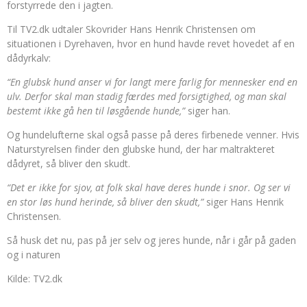
forstyrrede den i jagten.
Til TV2.dk udtaler Skovrider Hans Henrik Christensen om
situationen i Dyrehaven, hvor en hund havde revet hovedet af en
dådyrkalv:
“En glubsk hund anser vi for langt mere farlig for mennesker end en
ulv. Derfor skal man stadig færdes med forsigtighed, og man skal
bestemt ikke gå hen til løsgående hunde,”
siger han.
Og hundelufterne skal også passe på deres firbenede venner. Hvis
Naturstyrelsen finder den glubske hund, der har maltrakteret
dådyret, så bliver den skudt.
“Det er ikke for sjov, at folk skal have deres hunde i snor. Og ser vi
en stor løs hund herinde, så bliver den skudt,”
siger Hans Henrik
Christensen.
Så husk det nu, pas på jer selv og jeres hunde, når i går på gaden
og i naturen
Kilde: TV2.dk