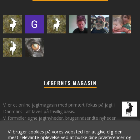
JÆGERNES MAGASIN
Vi er et online jagtmagasin med primært fokus på jagt i
Danmark - alt laves på frivillig basis.
Vi formidler egne jagtnyheder, brugerindsendte nyheder
fra lokalområder samt vi har et øje på de landsdækkende nyheder
om jagt.
Vi bruger cookies på vores websted for at give dig den
mest relevante oplevelse ved at huske dine præferencer og