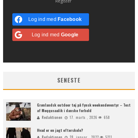
Register
Log ind med
Facebook
Log ind med
Google
SENESTE
Grønlandsk outdoor tøj på fynsk weekendeventyr – Test
af Meqqusaalik i danske forhold
Redaktionen
17. marts , 2026
658
Hvad er en jagt efterskole?
Redaktionen
28. januar , 2022
5211