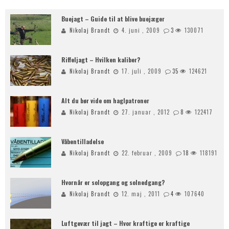
Buejagt – Guide til at blive buejæger
Nikolaj Brandt
4. juni , 2009
3
130071
Riffeljagt – Hvilken kaliber?
Nikolaj Brandt
17. juli , 2009
35
124621
Alt du bør vide om haglpatroner
Nikolaj Brandt
27. januar , 2012
8
122417
Våbentilladelse
Nikolaj Brandt
22. februar , 2009
18
118191
Hvornår er solopgang og solnedgang?
Nikolaj Brandt
12. maj , 2011
4
107640
Luftgevær til jagt – Hvor kraftige er kraftige