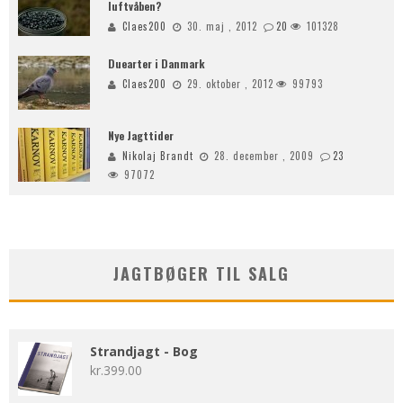
luftvåben?
Claes200
30. maj , 2012
20
101328
Duearter i Danmark
Claes200
29. oktober , 2012
99793
Nye Jagttider
Nikolaj Brandt
28. december , 2009
23
97072
JAGTBØGER TIL SALG
Strandjagt - Bog
kr.
399.00