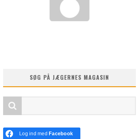
STUBBERUD
1. september , 2013
3046
SØG PÅ JÆGERNES MAGASIN
Log ind med
Facebook