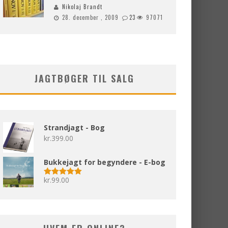
Nikolaj Brandt
28. december , 2009
23
97071
JAGTBØGER TIL SALG
Strandjagt - Bog
kr.
399.00
Bukkejagt for begyndere - E-bog
kr.
99.00
Vurderet
5.00
ud af 5