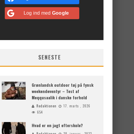
Log ind med
Google
SENESTE
Grønlandsk outdoor tøj på fynsk
weekendeventyr – Test af
Meqqusaalik i danske forhold
Redaktionen
17. marts , 2026
654
Hvad er en jagt efterskole?
Redaktionen
28. januar , 2022