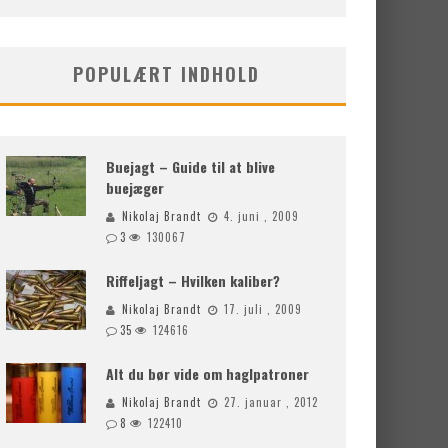
POPULÆRT INDHOLD
Buejagt – Guide til at blive
buejæger
Nikolaj Brandt
4. juni , 2009
3
130067
Riffeljagt – Hvilken kaliber?
Nikolaj Brandt
17. juli , 2009
35
124616
Alt du bør vide om haglpatroner
Nikolaj Brandt
27. januar , 2012
8
122410