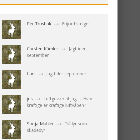
Per Trusbak
Frijord sælges
Carsten Kümler
Jagttider
september
Lars
Jagttider september
jns
Luftgevær til jagt – Hvor
kraftige er kraftige luftvåben?
Sonja Mahler
Dådyr som
skadedyr