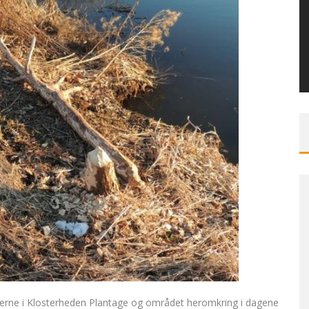
verne i Klosterheden Plantage og området heromkring i dagene