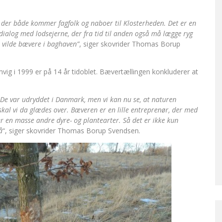
r der både kommer fagfolk og naboer til Klosterheden. Det er en
ialog med lodsejerne, der fra tid til anden også må lægge ryg
r vilde bævere i baghaven”
, siger skovrider Thomas Borup
ig i 1999 er på 14 år tidoblet. Bævertællingen konkluderer at
. De var udryddet i Danmark, men vi kan nu se, at naturen
kal vi da glædes over. Bæveren er en lille entreprenør, der med
 en masse andre dyre- og plantearter. Så det er ikke kun
å
“, siger skovrider Thomas Borup Svendsen.