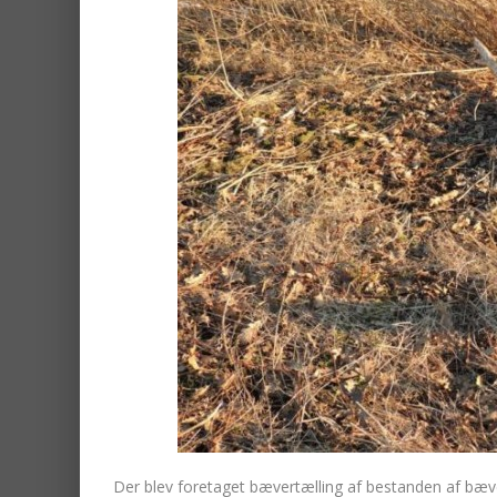
Der blev foretaget bævertælling af bestanden af bæ