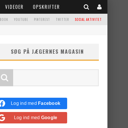
VIDEOER
OPSKRIFTER
EBOOK
YOUTUBE
PINTEREST
TWITTER
SOCIAL AKTIVITET
SØG PÅ JÆGERNES MAGASIN
Log ind med
Facebook
Log ind med
Google