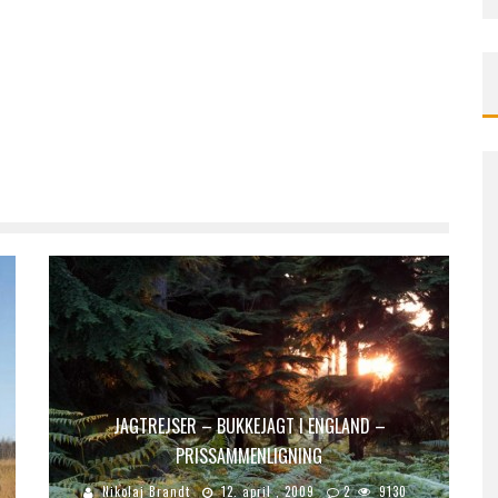
JAGTREJSER – BUKKEJAGT I ENGLAND –
PRISSAMMENLIGNING
Nikolaj Brandt
12. april , 2009
2
9130