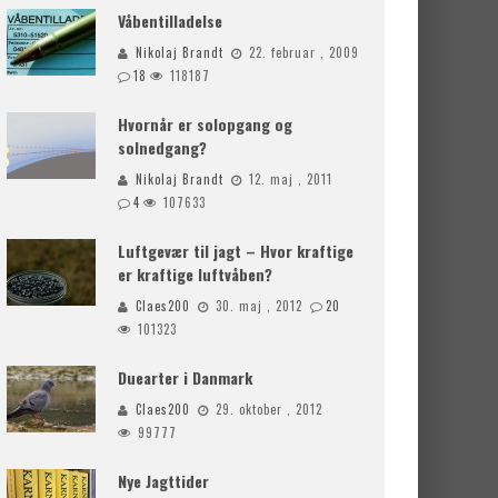
Våbentilladelse
Nikolaj Brandt
22. februar , 2009
18
118187
Hvornår er solopgang og
solnedgang?
Nikolaj Brandt
12. maj , 2011
4
107633
Luftgevær til jagt – Hvor kraftige
er kraftige luftvåben?
Claes200
30. maj , 2012
20
101323
Duearter i Danmark
Claes200
29. oktober , 2012
99777
Nye Jagttider