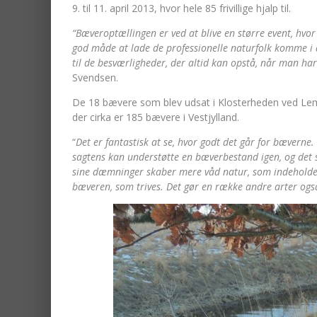
9. til 11. april 2013, hvor hele 85 frivillige hjalp til.
“Bæveroptællingen er ved at blive en større event, hvo
god måde at lade de professionelle naturfolk komme i d
til de besværligheder, der altid kan opstå, når man ha
Svendsen.
De 18 bævere som blev udsat i Klosterheden ved Lemv
der cirka er 185 bævere i Vestjylland.
“
Det er fantastisk at se, hvor godt det går for bæverne
sagtens kan understøtte en bæverbestand igen, og det s
sine dæmninger skaber mere våd natur, som indeholder
bæveren, som trives. Det gør en række andre arter ogs