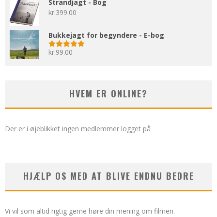
Strandjagt - Bog
kr.
399.00
Bukkejagt for begyndere - E-bog
kr.
99.00
Vurderet
5.00
ud af 5
HVEM ER ONLINE?
Der er i øjeblikket ingen medlemmer logget på
HJÆLP OS MED AT BLIVE ENDNU BEDRE
Vi vil som altid rigtig gerne høre din mening om filmen.