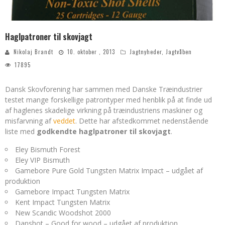
Haglpatroner til skovjagt
Nikolaj Brandt
10. oktober , 2013
Jagtnyheder
,
Jagtvåben
17895
Dansk Skovforening har sammen med Danske Træindustrier
testet mange forskellige patrontyper med henblik på at finde ud
af haglenes skadelige virkning på træindustriens maskiner og
misfarvning af
veddet
. Dette har afstedkommet nedenstående
liste med
godkendte haglpatroner til skovjagt
.
Eley Bismuth Forest
Eley VIP Bismuth
Gamebore Pure Gold Tungsten Matrix Impact – udgået af
produktion
Gamebore Impact Tungsten Matrix
Kent Impact Tungsten Matrix
New Scandic Woodshot 2000
Danshot – Good for wood – udgået af produktion