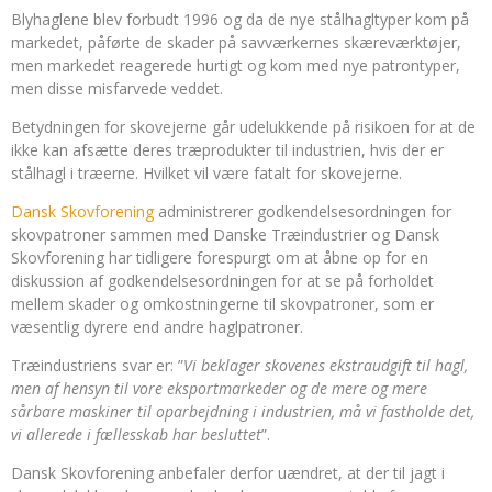
Blyhaglene blev forbudt 1996 og da de nye stålhagltyper kom på
markedet, påførte de skader på savværkernes skæreværktøjer,
men markedet reagerede hurtigt og kom med nye patrontyper,
men disse misfarvede veddet.
Betydningen for skovejerne går udelukkende på risikoen for at de
ikke kan afsætte deres træprodukter til industrien, hvis der er
stålhagl i træerne. Hvilket vil være fatalt for skovejerne.
Dansk Skovforening
administrerer godkendelsesordningen for
skovpatroner sammen med Danske Træindustrier og Dansk
Skovforening har tidligere forespurgt om at åbne op for en
diskussion af godkendelsesordningen for at se på forholdet
mellem skader og omkostningerne til skovpatroner, som er
væsentlig dyrere end andre haglpatroner.
Træindustriens svar er: ”
Vi beklager skovenes ekstraudgift til hagl,
men af hensyn til vore eksportmarkeder og de mere og mere
sårbare maskiner til oparbejdning i industrien, må vi fastholde det,
vi allerede i fællesskab har besluttet
”.
Dansk Skovforening anbefaler derfor uændret, at der til jagt i