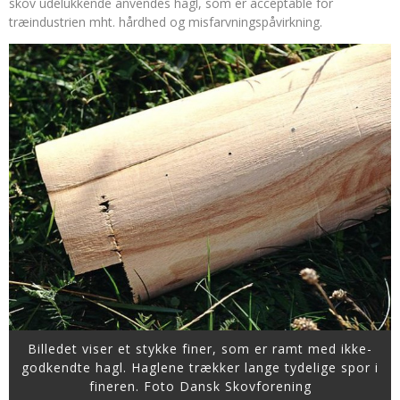
skov udelukkende anvendes hagl, som er acceptable for
træindustrien mht. hårdhed og misfarvningspåvirkning.
Billedet viser et stykke finer, som er ramt med ikke-
godkendte hagl. Haglene trækker lange tydelige spor i
fineren. Foto Dansk Skovforening