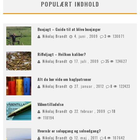
POPULÆRT INDHOLD
Buejagt – Guide til at blive buejæger
Nikolaj Brandt
4. juni , 2009
3
130071
Riffeljagt – Hvilken kaliber?
Nikolaj Brandt
17. juli , 2009
35
124627
Alt du bør vide om haglpatroner
Nikolaj Brandt
27. januar , 2012
8
122423
Våbentilladelse
Nikolaj Brandt
22. februar , 2009
18
118194
Hvornår er solopgang og solnedgang?
Nikolaj Brandt
12. maj , 2011
4
107642