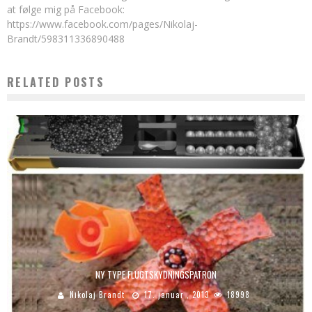
at følge mig på Facebook:
https://www.facebook.com/pages/Nikolaj-
Brandt/598311336890488
RELATED POSTS
NY TYPE FLUGTSKYDNINGSPATRON
Nikolaj Brandt
17. januar , 2013
18998