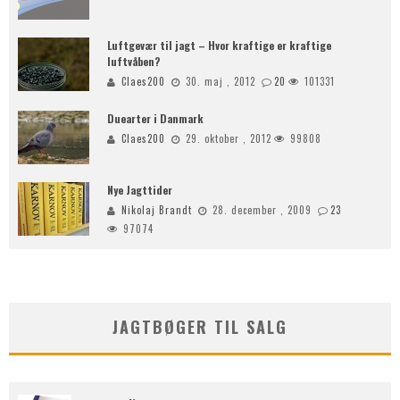
Luftgevær til jagt – Hvor kraftige er kraftige
luftvåben?
Claes200
30. maj , 2012
20
101331
Duearter i Danmark
Claes200
29. oktober , 2012
99808
Nye Jagttider
Nikolaj Brandt
28. december , 2009
23
97074
JAGTBØGER TIL SALG