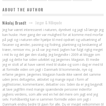
ABOUT THE AUTHOR
Jæger & Nålepude
Nikolaj Brandt
Jeg har været interesseret i naturen, dyrelivet og jagt så længe jeg
kan huske. Hver gang der var mulighed for at komme med morfar
på jagt og i naturen eller hjælpe til med opdræt og udsætning af
fasaner og ænder, pasning og fodring, plantning og beskæring af
træer, remiser mv, ja så var jeg med. Jagten har fulgt rigtig meget
i mit liv og det gør den stadig. Jeg begyndte i 2009 at blogge om
jagt og dette har siden udviklet sig Jægernes Magasin. Et medie
jeg er stolt af at have været med til skabe og som i dag er med til
at formidle viden om jagt i Danmark til kommende, nye og
erfarne jægere. Jægernes Magasin havde ikke været det samme
uden Jeres deltagelse, aktivitet og mange input i form af
jagthistorier, kommentarer, debatter osv. Siden da er jeg begyndt
at lave jagtfilm med mange spændende personer indenfor
jagtens verdens, som alle ved en hel del mere om jagt end jeg
selv. Forhåbentlig kan vi sammen formidle viden om jagt i
Danmark endnu bedre til gavn for alle. Du er meget velkommen til