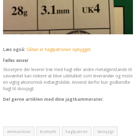
Læs også:
Sådan er haglpatronen opbygget
Fælles ansvar
Skovejere der leverer træ med hagl eller andre metalgenstande til
savværket kan risikere at blive udelukket som leverandør og miste
en vigtig økonomisk indtægtskilde. Anvend derfor kun godkendte
hagl til skovjagt.
Del gerne artiklen med dine jagtkammerater.
ammunition
bismuth
haglpatron
skovjagt