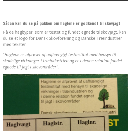
Sådan kan du se på pakken om haglene er godkendt til skovjagt
På de hagltyper, som er testet og fundet egnede til skovjagt, kan
du se et logo for Dansk Skovforening og Danske Træindustrier
med teksten:
“
Haglene er afprøvet af uafhængigt testinstitut med hensyn til
skadelige virkninger i træindustrien og er i denne relation fundet
egnede til jagt i skovområder”.