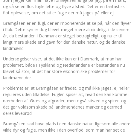
Som jæger kan man have fornøjelsen at gå på jagt på en mark,
og så se en flok fugle lette og flyve afsted. Det er en fantastisk
flot oplevelse, om det så er fugle der må jages på eller ej.
Bramgåsen er en fugl, der er imponerende at se på, når den flyver
i flok. Dette syn er dog blevet meget mere almindeligt i de senere
år, da bestanden i Danmark er steget betragteligt, og nu er til
langt mere skade end gavn for den danske natur, og de danske
landmænd.
Undersøgelser viser, at det ikke kun er i Danmark, at man har
problemet, både i Tyskland og Nederlandene er bestandene nu
blevet så stor, at det har store økonomiske problemer for
landmænd der.
Problemet er, at Bramgåsen er fredet, og må ikke jages, ej heller
reguleres uden tilladelse. Fuglen spiser alt, hvad den kan komme i
nærheden af. Græs og afgrøder, men også såsæd og spirer, og
det gør voldsom skade på landmændenes marker og dermed
deres levebrød.
Bramgåsen skal have plads i den danske natur, ligesom alle andre
vilde dyr og fugle, men ikke i den overflod, som man har set de