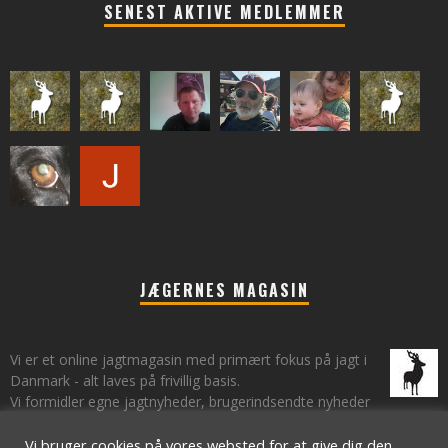
SENEST AKTIVE MEDLEMMER
JÆGERNES MAGASIN
Vi er et online jagtmagasin med primært fokus på jagt i
Danmark - alt laves på frivillig basis.
Vi formidler egne jagtnyheder, brugerindsendte nyheder
fra lokalområder samt vi har et øje på de landsdækkende nyheder
om jagt.
Vi bruger cookies på vores websted for at give dig den