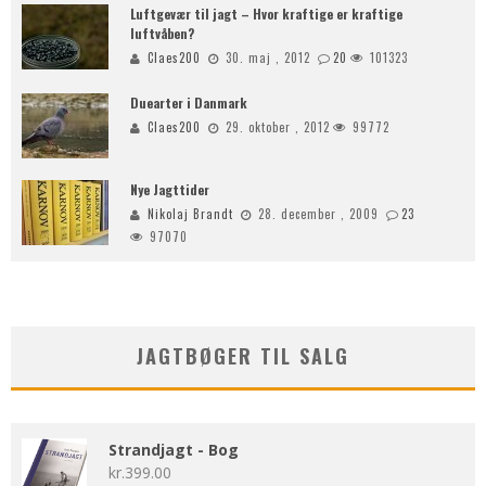
Luftgevær til jagt – Hvor kraftige er kraftige
luftvåben?
Claes200
30. maj , 2012
20
101323
Duearter i Danmark
Claes200
29. oktober , 2012
99772
Nye Jagttider
Nikolaj Brandt
28. december , 2009
23
97070
JAGTBØGER TIL SALG
Strandjagt - Bog
kr.
399.00