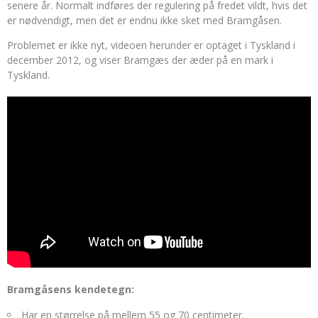
senere år. Normalt indføres der regulering på fredet vildt, hvis det
er nødvendigt, men det er endnu ikke sket med Bramgåsen.
Problemet er ikke nyt, videoen herunder er optaget i Tyskland i
december 2012, og viser Bramgæs der æder på en mark i
Tyskland.
Bramgåsens kendetegn:
Har en størrelse på mellem 55 og 70 centimeter.