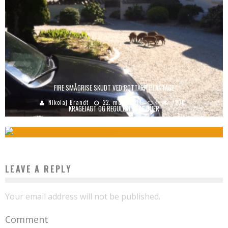
FIRE SMÅGRISE SKUDT VED ROTTARP PLANTAGE
Nikolaj Brandt
22. maj , 2014
4
7200
KRAGEJAGT OG REGULERING AF DUER
Nikolaj Brandt
24. september , 2014
6976
LEAVE A REPLY
Your email address will not be published.
Comment