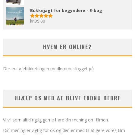
Bukkejagt for begyndere - E-bog
kr.
99.00
Vurderet
5.00
ud af 5
HVEM ER ONLINE?
Der er i øjeblikket ingen medlemmer logget på
HJÆLP OS MED AT BLIVE ENDNU BEDRE
Vi vil som altid rigtig gerne høre din mening om filmen.
Din mening er vigtig for os og den er med til at gøre vores film