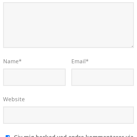
Name
*
Email
*
Website
Giv mig besked ved andre kommentarer via