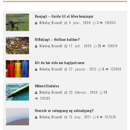
Buejagt – Guide til at blive buejæger
Nikolaj Brandt
4. juni , 2009
3
130065
Riffeljagt – Hvilken kaliber?
Nikolaj Brandt
17. juli , 2009
35
124614
Alt du bør vide om haglpatroner
Nikolaj Brandt
27. januar , 2012
8
122409
Våbentilladelse
Nikolaj Brandt
22. februar , 2009
18
118185
Hvornår er solopgang og solnedgang?
Nikolaj Brandt
12. maj , 2011
4
107630