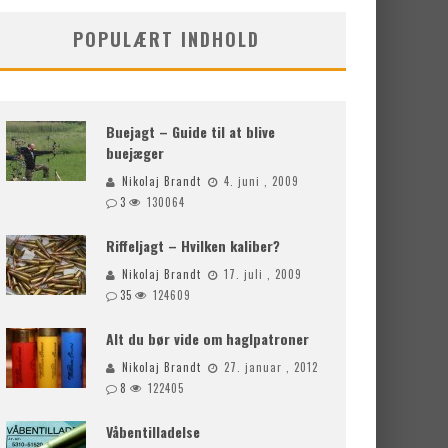
POPULÆRT INDHOLD
Buejagt – Guide til at blive
buejæger
Nikolaj Brandt
4. juni , 2009
3
130064
Riffeljagt – Hvilken kaliber?
Nikolaj Brandt
17. juli , 2009
35
124609
Alt du bør vide om haglpatroner
Nikolaj Brandt
27. januar , 2012
8
122405
Våbentilladelse