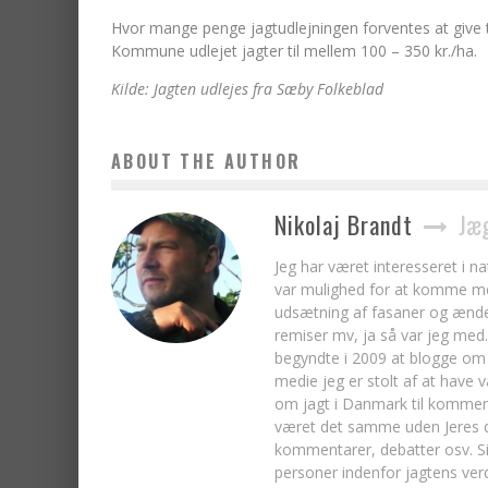
Hvor mange penge jagtudlejningen forventes at give t
Kommune udlejet jagter til mellem 100 – 350 kr./ha.
Kilde: Jagten udlejes fra Sæby Folkeblad
ABOUT THE AUTHOR
Nikolaj Brandt
Jæg
Jeg har været interesseret i n
var mulighed for at komme med
udsætning af fasaner og ænder
remiser mv, ja så var jeg med. 
begyndte i 2009 at blogge om 
medie jeg er stolt af at have 
om jagt i Danmark til kommen
været det samme uden Jeres del
kommentarer, debatter osv. S
personer indenfor jagtens ver