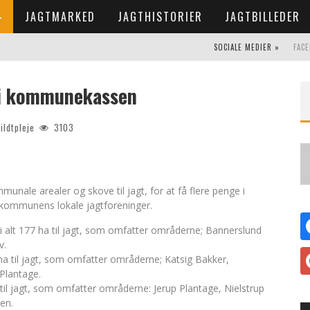
JAGTMARKED
JAGTHISTORIER
JAGTBILLEDER
SOCIALE MEDIER »
FAC
e i kommunekassen
ildtpleje
3103
nale arealer og skove til jagt, for at få flere penge i
 kommunens lokale jagtforeninger.
i alt 177 ha til jagt, som omfatter områderne; Bannerslund
v.
ha til jagt, som omfatter områderne; Katsig Bakker,
Plantage.
il jagt, som omfatter områderne: Jerup Plantage, Nielstrup
en.