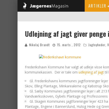
ARTIKLER
Udlejning af jagt giver peng
Nikolaj Brandt
15. marts , 2012
Jagtnyheder
,
V
Frederikshavn Kommune har valgt at udleje visse kommu
kommunekassen. Der er tale om
udlejning af jagt
til
Gl. Frederikshavns kommunes jagtforeninger lejer 
Skov, Elling Plantage, Minkarealerne og Købstrup Sko
Gl. Sæby Kommunes jagtforeninger lejer i alt 213 
Vandværksskoven, Gybels Plantage og Professorens 
Gl. Skagen Kommunes jagtforeninger lejer 423 ha t
Plantage, Engene i Bannerslund, Hulsig Hede og Gren