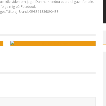
rmidle viden om jagt i Danmark endnu bedre til gavn for alle.
 følge mig på Facebook:
ages/Nikolaj-Brandt/598311336890488
MÅNEDENS TEGNING MARTS
Nikolaj Brandt
15. marts , 2013
2
8442