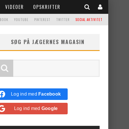
VIDEOER
OPSKRIFTER
EBOOK
YOUTUBE
PINTEREST
TWITTER
SOCIAL AKTIVITET
SØG PÅ JÆGERNES MAGASIN
Log ind med
Facebook
Log ind med
Google