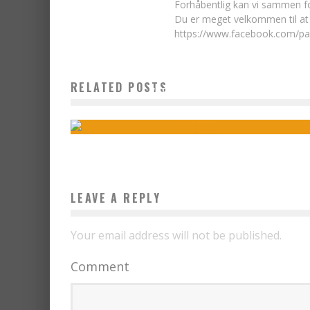
Forhåbentlig kan vi sammen fo
Du er meget velkommen til at
https://www.facebook.com/p
RELATED POSTS
VILDTPLEJE GAV GULD
Peter Wiborg Hansen
15. maj , 2014
12965
LEAVE A REPLY
Your email address will not be published.
Comment