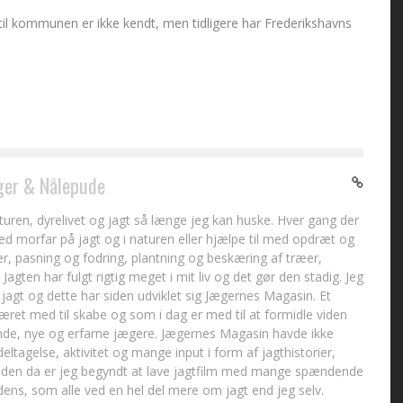
il kommunen er ikke kendt, men tidligere har Frederikshavns
er & Nålepude
aturen, dyrelivet og jagt så længe jeg kan huske. Hver gang der
 morfar på jagt og i naturen eller hjælpe til med opdræt og
, pasning og fodring, plantning og beskæring af træer,
Jagten har fulgt rigtig meget i mit liv og det gør den stadig. Jeg
jagt og dette har siden udviklet sig Jægernes Magasin. Et
været med til skabe og som i dag er med til at formidle viden
de, nye og erfarne jægere. Jægernes Magasin havde ikke
tagelse, aktivitet og mange input i form af jagthistorier,
iden da er jeg begyndt at lave jagtfilm med mange spændende
dens, som alle ved en hel del mere om jagt end jeg selv.