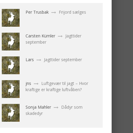
Per Trusbak
Frijord sælges
Carsten Kümler
Jagttider
september
Lars
Jagttider september
jns
Luftgevær til jagt – Hvor
kraftige er kraftige luftvåben?
Sonja Mahler
Dådyr som
skadedyr