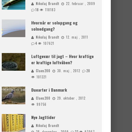
Nikolaj Brandt
22. februar , 2009
18
118183
Hvornår er solopgang og
solnedgang?
Nikolaj Brandt
12. maj , 2011
4
107621
Luftgevær til jagt – Hvor kraftige
er kraftige luftvåben?
Claes200
30. maj , 2012
20
101321
Duearter i Danmark
Claes200
29. oktober , 2012
99756
Nye Jagttider
Nikolaj Brandt
28. december , 2009
23
97067