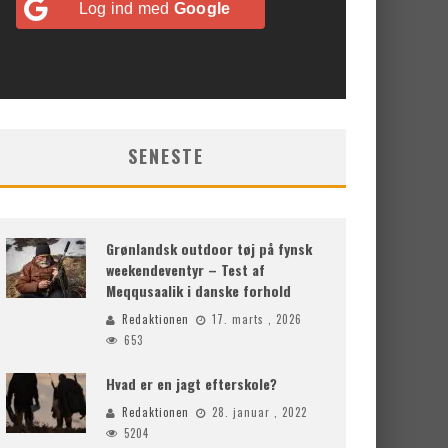
Log ind med
Google
SENESTE
Grønlandsk outdoor tøj på fynsk
weekendeventyr – Test af
Meqqusaalik i danske forhold
Redaktionen
17. marts , 2026
653
Hvad er en jagt efterskole?
Redaktionen
28. januar , 2022
5204