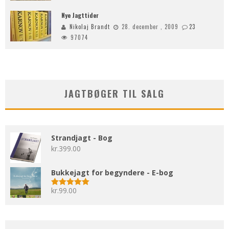
Nye Jagttider
Nikolaj Brandt
28. december , 2009
23
97074
JAGTBØGER TIL SALG
Strandjagt - Bog
kr.
399.00
Bukkejagt for begyndere - E-bog
kr.
99.00
Vurderet
5.00
ud af 5