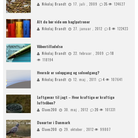
Nikolaj Brandt
17. juli , 2009
35
124627
Alt du bør vide om haglpatroner
Nikolaj Brandt
27. januar , 2012
8
122423
Våbentilladelse
Nikolaj Brandt
22. februar , 2009
18
118194
Hvornår er solopgang og solnedgang?
Nikolaj Brandt
12. maj , 2011
4
107641
Luftgevær til jagt – Hvor kraftige er kraftige
luftvåben?
Claes200
30. maj , 2012
20
101331
Duearter i Danmark
Claes200
29. oktober , 2012
99807