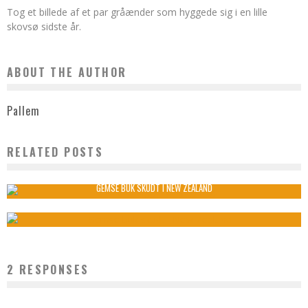
Tog et billede af et par gråænder som hyggede sig i en lille
skovsø sidste år.
ABOUT THE AUTHOR
Pallem
RELATED POSTS
BUKKEN KIGGEDE FORBI
Nikolaj Brandt
27. marts , 2015
4798
GEMSE BUK SKUDT I NEW ZEALAND
Ransborg
15. februar , 2012
2
5240
2 RESPONSES