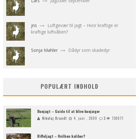
Lars
Jagttider september
jns
Luftgevær til jagt – Hvor kraftige er
kraftige luftvåben?
Sonja Mahler
Dådyr som skadedyr
POPULÆRT INDHOLD
Buejagt – Guide til at blive buejæger
Nikolaj Brandt
4. juni , 2009
3
130071
Riffeljagt – Hvilken kaliber?