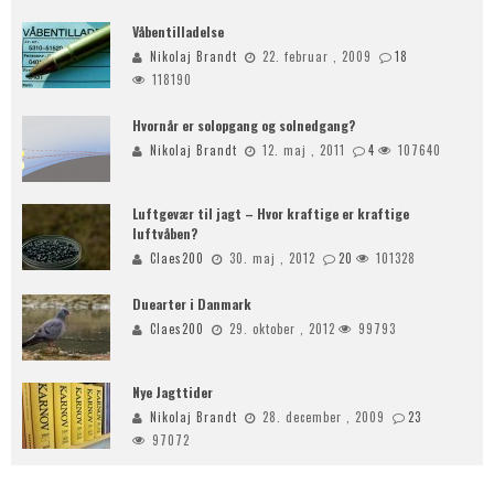
Våbentilladelse
Nikolaj Brandt
22. februar , 2009
18
118190
Hvornår er solopgang og solnedgang?
Nikolaj Brandt
12. maj , 2011
4
107640
Luftgevær til jagt – Hvor kraftige er kraftige
luftvåben?
Claes200
30. maj , 2012
20
101328
Duearter i Danmark
Claes200
29. oktober , 2012
99793
Nye Jagttider
Nikolaj Brandt
28. december , 2009
23
97072