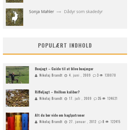
Sonja Mahler
Dådyr som skadedyr
POPULÆRT INDHOLD
Buejagt – Guide til at blive buejæger
Nikolaj Brandt
4. juni , 2009
3
130070
Riffeljagt – Hvilken kaliber?
Nikolaj Brandt
17. juli , 2009
35
124621
Alt du bør vide om haglpatroner
Nikolaj Brandt
27. januar , 2012
8
122415