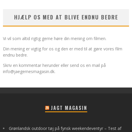
HJÆLP OS MED AT BLIVE ENDNU BEDRE
Vi vil som altid rigtig gerne høre din mening om filmen.
Din mening er vigtig for os og den er med til at gøre vores film
endnu bedre.
Skriv en kommentar herunder eller send os en mail på
info@jaegernesmagasin.dk
.
JAGT MAGASIN
Grønlandsk outdoor tøj på fynsk weekendeventyr – Test af