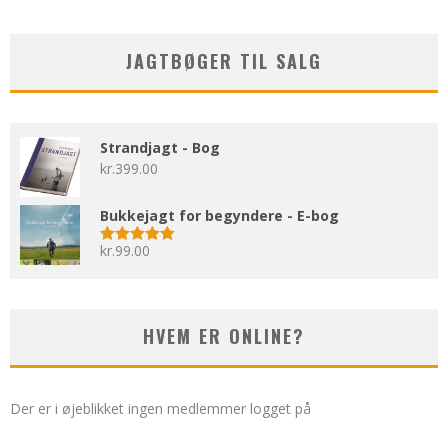
JAGTBØGER TIL SALG
Strandjagt - Bog
kr.
399.00
Bukkejagt for begyndere - E-bog
kr.
99.00
Vurderet
5.00
ud af 5
HVEM ER ONLINE?
Der er i øjeblikket ingen medlemmer logget på