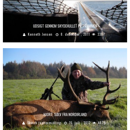
UDSIGT GENNEM SKYDEHULLET PÅ PRAMMEN
Kenneth Jensen
8. december , 2011
3307
HJORT, SØLV FRA NORDIRLAND
Skotsk jagtformidling
15. juli , 2012
4679