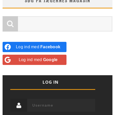
SØG PÅ JÆGERNES MAGASIN
Log ind med
Facebook
Log ind med
Google
LOG IN