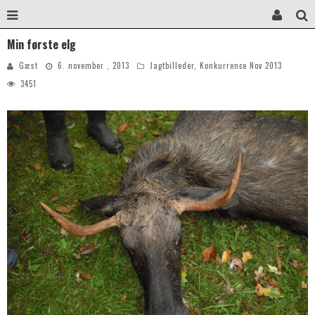
Min første elg
Gæst
6. november , 2013
Jagtbilleder
,
Konkurrence Nov 2013
3451