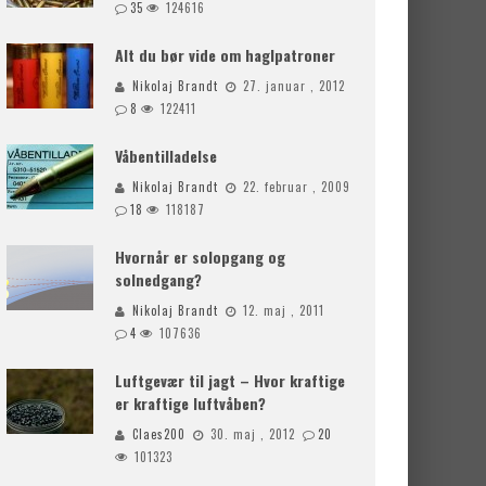
35
124616
Alt du bør vide om haglpatroner
Nikolaj Brandt
27. januar , 2012
8
122411
Våbentilladelse
Nikolaj Brandt
22. februar , 2009
18
118187
Hvornår er solopgang og
solnedgang?
Nikolaj Brandt
12. maj , 2011
4
107636
Luftgevær til jagt – Hvor kraftige
er kraftige luftvåben?
Claes200
30. maj , 2012
20
101323