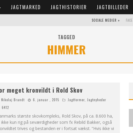
JAGTMARKED
JAGTHISTORIER
JAGTBILLEDER
SOCIALE MEDIER »
FAC
TAGGED
HIMMER
or meget kronvildt i Rold Skov
Nikolaj Brandt
6. januar , 2015
Jagtformer
,
Jagtnyheder
6412
anmarks største skovkompleks, Rold Skov, på ca. 8.600 ha,
 ikke kun rig på seværdigheder som fx Rebild Bakker, også
onvildtet trives og bestanden er i fortsat vækst. ”Hvis ikke vi