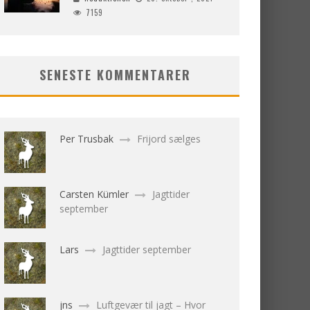
7159
SENESTE KOMMENTARER
Per Trusbak
Frijord sælges
Carsten Kümler
Jagttider
september
Lars
Jagttider september
jns
Luftgevær til jagt – Hvor