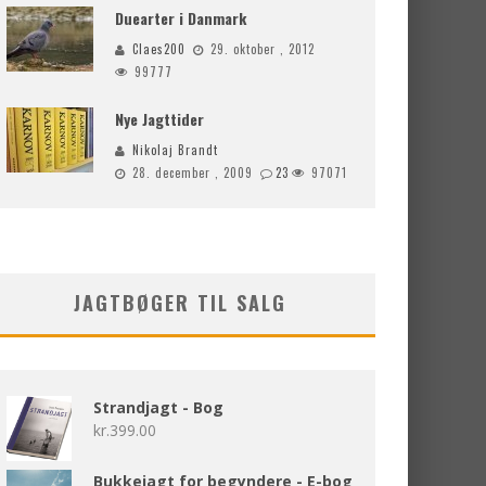
Duearter i Danmark
Claes200
29. oktober , 2012
99777
Nye Jagttider
Nikolaj Brandt
28. december , 2009
23
97071
JAGTBØGER TIL SALG
Strandjagt - Bog
kr.
399.00
Bukkejagt for begyndere - E-bog