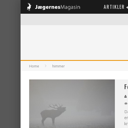
ARTIKLER
Home
himmer
F
D
er
kr