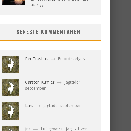
7155
SENESTE KOMMENTARER
Per Trusbak
Frijord sælges
Carsten Kümler
Jagttider
september
Lars
Jagttider september
jns
Luftgevær til jagt – Hvor