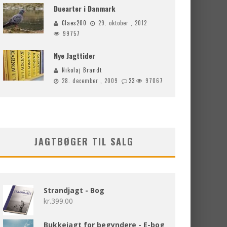
Duearter i Danmark
Claes200
29. oktober , 2012
99757
Nye Jagttider
Nikolaj Brandt
28. december , 2009
23
97067
JAGTBØGER TIL SALG
Strandjagt - Bog
kr.
399.00
Bukkejagt for begyndere - E-bog