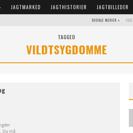
JAGTMARKED
JAGTHISTORIER
JAGTBILLEDER
SOCIALE MEDIER »
FAC
TAGGED
VILDTSYGDOMME
og
ngder
bo. Du må