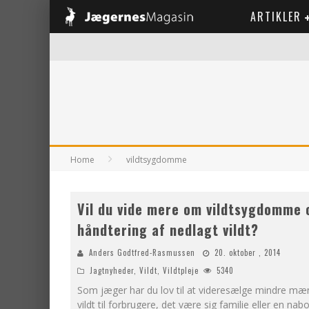
ARTIKLER
Home
vildtsygdomme
Vil du vide mere om vildtsygdomme 
håndtering af nedlagt vildt?
Anders Godtfred-Rasmussen
20. oktober , 2014
Jagtnyheder
,
Vildt
,
Vildtpleje
5340
Som jæger har du lov til at videresælge mindre mæ
vildt til forbrugere, det være sig familie eller en na