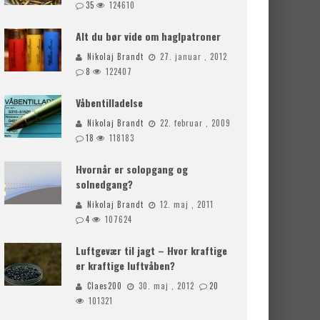
35
124610
Alt du bør vide om haglpatroner
Nikolaj Brandt
27. januar , 2012
8
122407
Våbentilladelse
Nikolaj Brandt
22. februar , 2009
18
118183
Hvornår er solopgang og
solnedgang?
Nikolaj Brandt
12. maj , 2011
4
107624
Luftgevær til jagt – Hvor kraftige
er kraftige luftvåben?
Claes200
30. maj , 2012
20
101321