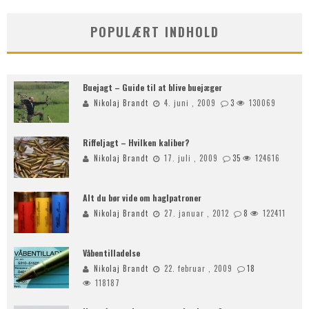
POPULÆRT INDHOLD
Buejagt – Guide til at blive buejæger
Nikolaj Brandt
4. juni , 2009
3
130069
Riffeljagt – Hvilken kaliber?
Nikolaj Brandt
17. juli , 2009
35
124616
Alt du bør vide om haglpatroner
Nikolaj Brandt
27. januar , 2012
8
122411
Våbentilladelse
Nikolaj Brandt
22. februar , 2009
18
118187