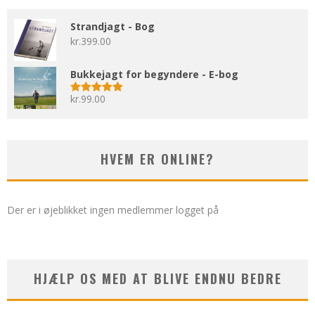
Strandjagt - Bog
kr.
399.00
Bukkejagt for begyndere - E-bog
kr.
99.00
Vurderet
5.00
ud af 5
HVEM ER ONLINE?
Der er i øjeblikket ingen medlemmer logget på
HJÆLP OS MED AT BLIVE ENDNU BEDRE