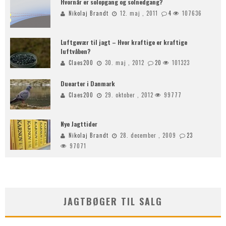
Hvornår er solopgang og solnedgang?
Nikolaj Brandt
12. maj , 2011
4
107636
Luftgevær til jagt – Hvor kraftige er kraftige
luftvåben?
Claes200
30. maj , 2012
20
101323
Duearter i Danmark
Claes200
29. oktober , 2012
99777
Nye Jagttider
Nikolaj Brandt
28. december , 2009
23
97071
JAGTBØGER TIL SALG