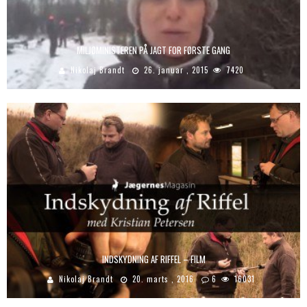
MILJØMINISTEREN PÅ JAGT FOR FØRSTE GANG
Nikolaj Brandt
26. januar , 2015
7420
INDSKYDNING AF RIFFEL – FILM
Nikolaj Brandt
20. marts , 2016
6
16031