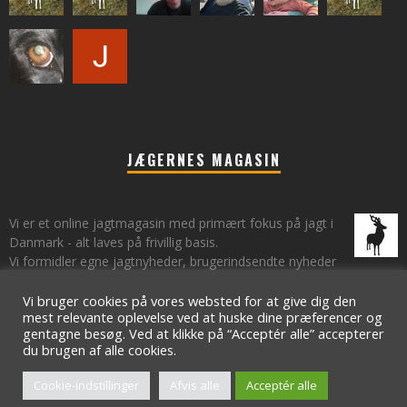
JÆGERNES MAGASIN
Vi er et online jagtmagasin med primært fokus på jagt i
Danmark - alt laves på frivillig basis.
Vi formidler egne jagtnyheder, brugerindsendte nyheder
fra lokalområder samt vi har et øje på de landsdækkende nyheder
om jagt.
Vi bruger cookies på vores websted for at give dig den
mest relevante oplevelse ved at huske dine præferencer og
gentagne besøg. Ved at klikke på “Acceptér alle” accepterer
du brugen af ​​alle cookies.
© 2009 - 2021 - Jægernes Magasin // Toft Digital ApS
Cookie-indstillinger
Afvis alle
Acceptér alle
Om
Kontakt os
Nyhedsbrev