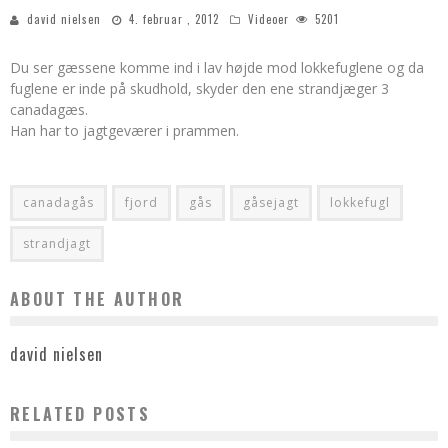
david nielsen
4. februar , 2012
Videoer
5201
Du ser gæssene komme ind i lav højde mod lokkefuglene og da
fuglene er inde på skudhold, skyder den ene strandjæger 3
canadagæs.
Han har to jagtgeværer i prammen.
canadagås
fjord
gås
gåsejagt
lokkefugl
strandjagt
ABOUT THE AUTHOR
david nielsen
RELATED POSTS