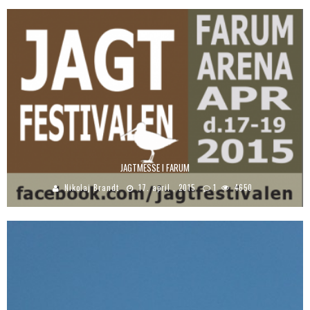
JAGTMESSE I FARUM
Nikolaj Brandt
17. april , 2015
1
4650