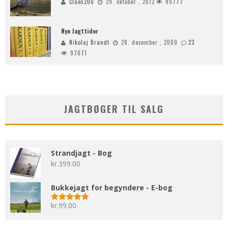
Claes200
29. oktober , 2012
99777
Nye Jagttider
Nikolaj Brandt
28. december , 2009
23
97071
JAGTBØGER TIL SALG
Strandjagt - Bog
kr.
399.00
Bukkejagt for begyndere - E-bog
kr.
99.00
Vurderet
5.00
ud af 5