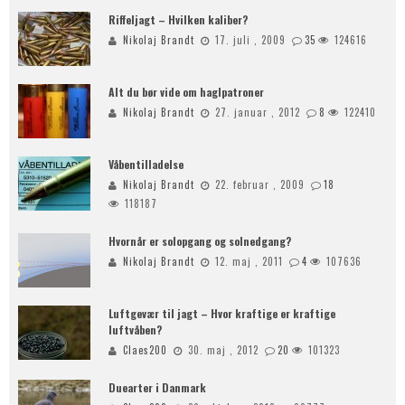
Riffeljagt – Hvilken kaliber?
Nikolaj Brandt
17. juli , 2009
35
124616
Alt du bør vide om haglpatroner
Nikolaj Brandt
27. januar , 2012
8
122410
Våbentilladelse
Nikolaj Brandt
22. februar , 2009
18
118187
Hvornår er solopgang og solnedgang?
Nikolaj Brandt
12. maj , 2011
4
107636
Luftgevær til jagt – Hvor kraftige er kraftige
luftvåben?
Claes200
30. maj , 2012
20
101323
Duearter i Danmark