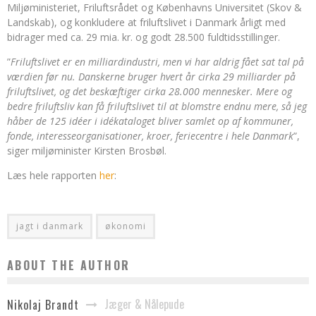
Miljøministeriet, Friluftsrådet og Københavns Universitet (Skov &
Landskab), og konkludere at friluftslivet i Danmark årligt med
bidrager med ca. 29 mia. kr. og godt 28.500 fuldtidsstillinger.
”
Friluftslivet er en milliardindustri, men vi har aldrig fået sat tal på
værdien før nu. Danskerne bruger hvert år cirka 29 milliarder på
friluftslivet, og det beskæftiger cirka 28.000 mennesker. Mere og
bedre friluftsliv kan få friluftslivet til at blomstre endnu mere, så jeg
håber de 125 idéer i idékataloget bliver samlet op af kommuner,
fonde, interesseorganisationer, kroer, feriecentre i hele Danmark
”,
siger miljøminister Kirsten Brosbøl.
Læs hele rapporten
her
:
jagt i danmark
økonomi
ABOUT THE AUTHOR
Jæger & Nålepude
Nikolaj Brandt