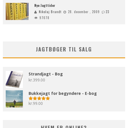
Nye Jagttider
Nikolaj Brandt
28. december , 2009
23
97078
JAGTBØGER TIL SALG
Strandjagt - Bog
kr.
399.00
Bukkejagt for begyndere - E-bog
kr.
99.00
Vurderet
5.00
ud af 5
HVEM ER ONLINE?