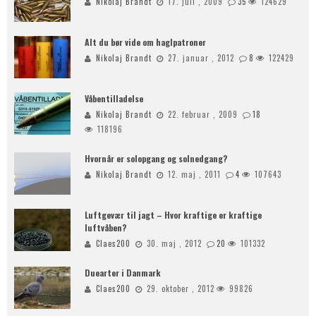
Nikolaj Brandt
17. juli , 2009
35
124629
Alt du bør vide om haglpatroner
Nikolaj Brandt
27. januar , 2012
8
122429
Våbentilladelse
Nikolaj Brandt
22. februar , 2009
18
118196
Hvornår er solopgang og solnedgang?
Nikolaj Brandt
12. maj , 2011
4
107643
Luftgevær til jagt – Hvor kraftige er kraftige
luftvåben?
Claes200
30. maj , 2012
20
101332
Duearter i Danmark
Claes200
29. oktober , 2012
99826