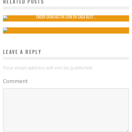
RELATED POSTS
HUNULV I DANMARK
Nikolaj Brandt
14. august , 2014
5623
ENDER GRAVJAGTEN SOM EN SAGA BLOT…
Nikolaj Brandt
3. april , 2014
6564
LEAVE A REPLY
Your email address will not be published.
Comment