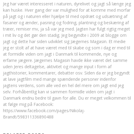
Jeg har været interesseret i naturen, dyrelivet og jagt så længe jeg
kan huske. Hver gang der var mulighed for at komme med morfar
på jagt og i naturen eller hjælpe til med opdræt og udsætning af
fasaner og ænder, pasning og fodring, plantning og beskæring af
træer, remiser mv, ja så var jeg med. Jagten har fulgt rigtig meget
i mit liv og det gør den stadig. Jeg begyndte i 2009 at blogge om
jagt og dette har siden udviklet sig Jægernes Magasin. Et medie
jeg er stolt af at have været med til skabe og som i dag er med til
at formidle viden om jagt i Danmark til kommende, nye og
erfarne jægere. Jægernes Magasin havde ikke været det samme
uden Jeres deltagelse, aktivitet og mange input i form af
jagthistorier, kommentarer, debatter osv. Siden da er jeg begyndt
at lave jagtfilm med mange spændende personer indenfor
jagtens verdens, som alle ved en hel del mere om jagt end jeg
selv. Forhåbentlig kan vi sammen formidle viden om jagt i
Danmark endnu bedre til gavn for alle. Du er meget velkommen til
at følge mig på Facebook:
https://www.facebook.com/pages/Nikolaj-
Brandt/598311336890488