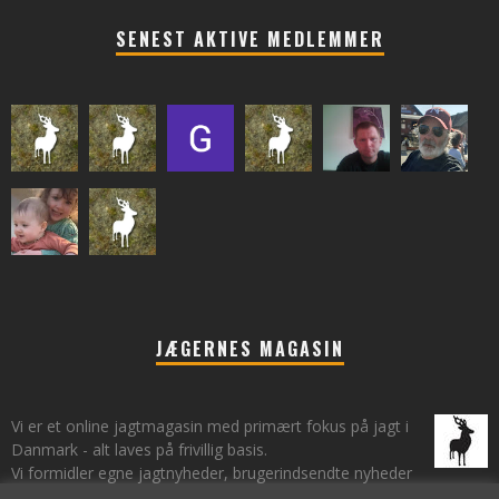
SENEST AKTIVE MEDLEMMER
JÆGERNES MAGASIN
Vi er et online jagtmagasin med primært fokus på jagt i
Danmark - alt laves på frivillig basis.
Vi formidler egne jagtnyheder, brugerindsendte nyheder
fra lokalområder samt vi har et øje på de landsdækkende nyheder