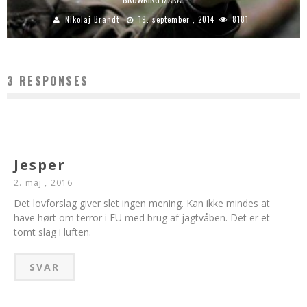
Nikolaj Brandt
19. september , 2014
8181
3 RESPONSES
Jesper
2. maj , 2016
Det lovforslag giver slet ingen mening. Kan ikke mindes at
have hørt om terror i EU med brug af jagtvåben. Det er et
tomt slag i luften.
SVAR