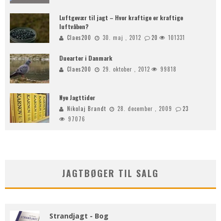
Luftgevær til jagt – Hvor kraftige er kraftige
luftvåben?
Claes200
30. maj , 2012
20
101331
Duearter i Danmark
Claes200
29. oktober , 2012
99818
Nye Jagttider
Nikolaj Brandt
28. december , 2009
23
97076
JAGTBØGER TIL SALG
Strandjagt - Bog