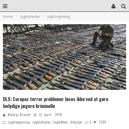
Home
Jagtnyheder
Jagtlovgivning
DLS: Europas terror problemer løses ikke ved at gøre
lovlydige jægere kriminelle
Nikolaj Brandt
13. april , 2016
Jagtlovgivning
,
Jagtnyheder
,
Jagtvåben
,
Udvalgt
3
7329