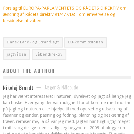
Forslag til EUROPA-PARLAMENTETS OG RÅDETS DIREKTIV om
ændring af Rådets direktiv 91/477/EØF om erhvervelse og
besiddelse af våben
Dansk Land- og Strandjagt
EU-kommissionen
jagtvåben
våbendirektiv
ABOUT THE AUTHOR
Jæger & Nålepude
Nikolaj Brandt
Jeg har været interesseret i naturen, dyrelivet og jagt så længe jeg
kan huske. Hver gang der var mulighed for at komme med morfar
på jagt og i naturen eller hjælpe til med opdræt og udsætning af
fasaner og ænder, pasning og fodring, plantning og beskæring af
træer, remiser mv, ja så var jeg med. Jagten har fulgt rigtig meget
i mit liv og det gør den stadig. Jeg begyndte i 2009 at blogge om
jagt og dette har siden udviklet sig Jægernes Magasin. Et medie