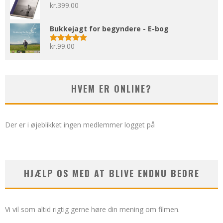
kr.
399.00
Bukkejagt for begyndere - E-bog
kr.
99.00
Vurderet
5.00
ud af 5
HVEM ER ONLINE?
Der er i øjeblikket ingen medlemmer logget på
HJÆLP OS MED AT BLIVE ENDNU BEDRE
Vi vil som altid rigtig gerne høre din mening om filmen.