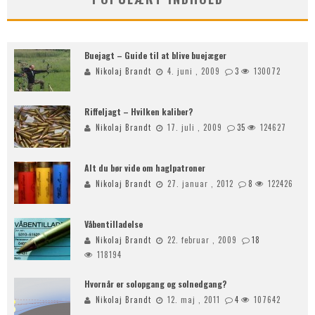
Buejagt – Guide til at blive buejæger
Nikolaj Brandt
4. juni , 2009
3
130072
Riffeljagt – Hvilken kaliber?
Nikolaj Brandt
17. juli , 2009
35
124627
Alt du bør vide om haglpatroner
Nikolaj Brandt
27. januar , 2012
8
122426
Våbentilladelse
Nikolaj Brandt
22. februar , 2009
18
118194
Hvornår er solopgang og solnedgang?
Nikolaj Brandt
12. maj , 2011
4
107642