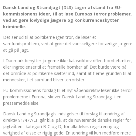
Dansk Land og Strandjagt (DLS) tager afstand fra EU-
kommissionens ideer, til at løse Europas terror problemer,
ved at gøre lovlydige jægere og konkurrenceskytter
kriminelle.
Det ser ud til at politikerne igen tror, de løser et
samfundsproblem, ved at gøre det vanskeligere for ærlige jægere
at gå på jagt.
I Danmark benytter jægerne ikke kalasnikhov rifler, bombebælter,
eller ingredienser til at fremstille bomber af. Det burde være på
det område at politikerne sætter ind, samt at fjerne grunden til at
mennesker, i et samfund bliver terrorister .
EU-kommissionens forslag til et nyt våbendirektiv løser ikke terror
problemerne i Europa, skriver Dansk Land og Strandjagt i en
pressemeddelelse.
Dansk Land og Strandjagts indsigelser til forslag til ændring af
direktiv 91/477/EF går bl.a. på, at de nuværende danske regler for
jagtvåben i kategori B-C og D, for tilladelse, registrering og
varighed af disse er rigtig gode. En ændring vil kun medføre mere