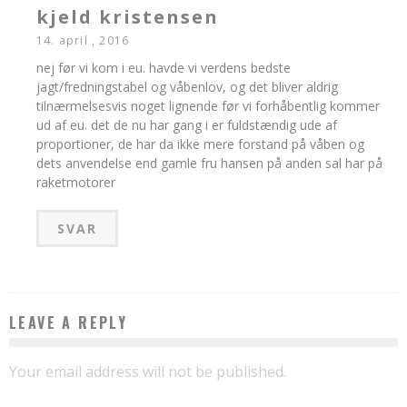
kjeld kristensen
14. april , 2016
nej før vi kom i eu. havde vi verdens bedste
jagt/fredningstabel og våbenlov, og det bliver aldrig
tilnærmelsesvis noget lignende før vi forhåbentlig kommer
ud af eu. det de nu har gang i er fuldstændig ude af
proportioner, de har da ikke mere forstand på våben og
dets anvendelse end gamle fru hansen på anden sal har på
raketmotorer
SVAR
LEAVE A REPLY
Your email address will not be published.