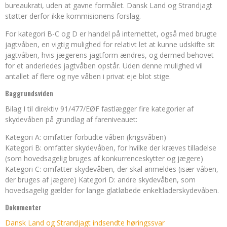
bureaukrati, uden at gavne formålet. Dansk Land og Strandjagt
støtter derfor ikke kommisionens forslag.
For kategori B-C og D er handel på internettet, også med brugte
jagtvåben, en vigtig mulighed for relativt let at kunne udskifte sit
jagtvåben, hvis jægerens jagtform ændres, og dermed behovet
for et anderledes jagtvåben opstår. Uden denne mulighed vil
antallet af flere og nye våben i privat eje blot stige.
Baggrundsviden
Bilag I til direktiv 91/477/EØF fastlægger fire kategorier af
skydevåben på grundlag af fareniveauet:
Kategori A: omfatter forbudte våben (krigsvåben)
Kategori B: omfatter skydevåben, for hvilke der kræves tilladelse
(som hovedsagelig bruges af konkurrenceskytter og jægere)
Kategori C: omfatter skydevåben, der skal anmeldes (især våben,
der bruges af jægere) Kategori D: andre skydevåben, som
hovedsagelig gælder for lange glatløbede enkeltladerskydevåben.
Dokumenter
Dansk Land og Strandjagt indsendte høringssvar