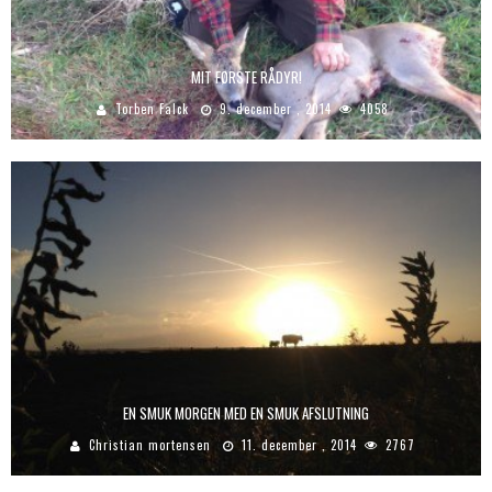
MIT FØRSTE RÅDYR!
Torben Falck
9. december , 2014
4058
EN SMUK MORGEN MED EN SMUK AFSLUTNING
Christian mortensen
11. december , 2014
2767