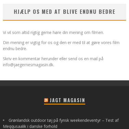
HJÆLP OS MED AT BLIVE ENDNU BEDRE
Vi vil som altid rigtig gerne høre din mening om filmen.
Din mening er vigtig for os og den er med til at gøre vores film
endnu bedre.
Skriv en kommentar herunder eller send os en mail på
info@jaegernesmagasin.dk
.
JAGT MAGASIN
Grønlandsk outdoor tøj på fynsk weekendeventyr – Test af
Meqqusaalik i danske forhold