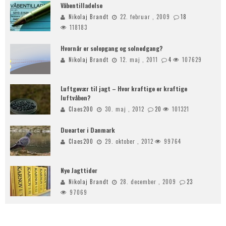
Våbentilladelse
Nikolaj Brandt
22. februar , 2009
18
118183
Hvornår er solopgang og solnedgang?
Nikolaj Brandt
12. maj , 2011
4
107629
Luftgevær til jagt – Hvor kraftige er kraftige
luftvåben?
Claes200
30. maj , 2012
20
101321
Duearter i Danmark
Claes200
29. oktober , 2012
99764
Nye Jagttider
Nikolaj Brandt
28. december , 2009
23
97069