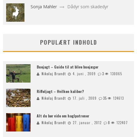
Sonja Mahler
Dådyr som skadedyr
POPULÆRT INDHOLD
Buejagt – Guide til at blive buejæger
Nikolaj Brandt
4. juni , 2009
3
130065
Riffeljagt – Hvilken kaliber?
Nikolaj Brandt
17. juli , 2009
35
124613
Alt du bør vide om haglpatroner
Nikolaj Brandt
27. januar , 2012
8
122407