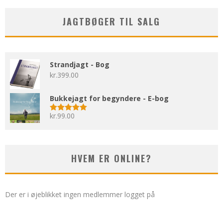
JAGTBØGER TIL SALG
Strandjagt - Bog
kr.
399.00
Bukkejagt for begyndere - E-bog
kr.
99.00
Vurderet
5.00
ud af 5
HVEM ER ONLINE?
Der er i øjeblikket ingen medlemmer logget på