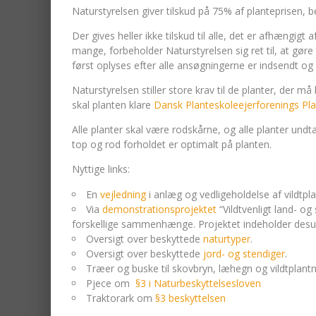
Naturstyrelsen giver tilskud på 75% af planteprisen, bel
Der gives heller ikke tilskud til alle, det er afhængigt
mange, forbeholder Naturstyrelsen sig ret til, at gøre 
først oplyses efter alle ansøgningerne er indsendt og
Naturstyrelsen stiller store krav til de planter, der 
skal planten klare
Dansk Planteskoleejerforenings Pl
Alle planter skal være rodskårne, og alle planter undtag
top og rod forholdet er optimalt på planten.
Nyttige links:
En
vejledning
i anlæg og vedligeholdelse af vildtpla
Via
demonstrationsprojektet
“Vildtvenligt land- og
forskellige sammenhænge. Projektet indeholder desude
Oversigt over beskyttede
naturtyper
.
Oversigt over beskyttede
jord- og stendiger
.
Træer og buske til skovbryn, læhegn og vildtplant
Pjece om
§3 i Naturbeskyttelsesloven
Traktorark om
§3 beskyttelsen