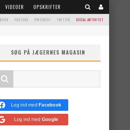
VIDEOER
OPSKRIFTER
EBOOK
YOUTUBE
PINTEREST
TWITTER
SOCIAL AKTIVITET
SØG PÅ JÆGERNES MAGASIN
Log ind med
Facebook
Log ind med
Google