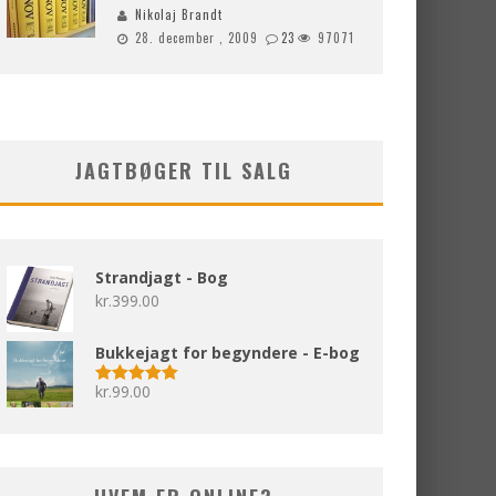
Nikolaj Brandt
28. december , 2009
23
97071
JAGTBØGER TIL SALG
Strandjagt - Bog
kr.
399.00
Bukkejagt for begyndere - E-bog
kr.
99.00
Vurderet
5.00
ud af 5