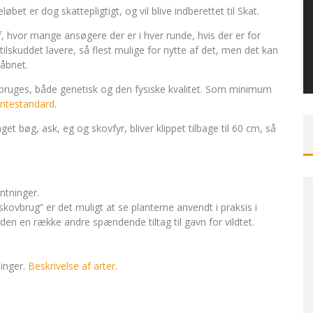
øbet er dog skattepligtigt, og vil blive indberettet til Skat.
 af, hvor mange ansøgere der er i hver runde, hvis der er for
tilskuddet lavere, så flest mulige for nytte af det, men det kan
 åbnet.
må bruges, både genetisk og den fysiske kvalitet. Som minimum
antestandard
.
et bøg, ask, eg og skovfyr, bliver klippet tilbage til 60 cm, så
ntninger.
 skovbrug” er det muligt at se planterne anvendt i praksis i
n en række andre spændende tiltag til gavn for vildtet.
ninger.
Beskrivelse af arter
.