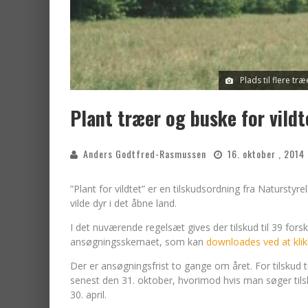
Plads til flere t
Plant træer og buske for vildt
Anders Godtfred-Rasmussen
16. oktober , 2014
”Plant for vildtet” er en tilskudsordning fra Naturstyrel
vilde dyr i det åbne land.
I det nuværende regelsæt gives der tilskud til 39 forsk
ansøgningsskemaet, som kan
downloades ved at klikk
Der er ansøgningsfrist to gange om året. For tilskud 
senest den 31. oktober, hvorimod hvis man søger tilsk
30. april.