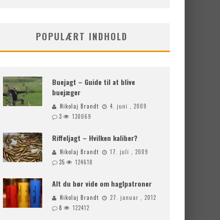
POPULÆRT INDHOLD
Buejagt – Guide til at blive
buejæger
Nikolaj Brandt
4. juni , 2009
3
130069
Riffeljagt – Hvilken kaliber?
Nikolaj Brandt
17. juli , 2009
35
124618
Alt du bør vide om haglpatroner
Nikolaj Brandt
27. januar , 2012
8
122412