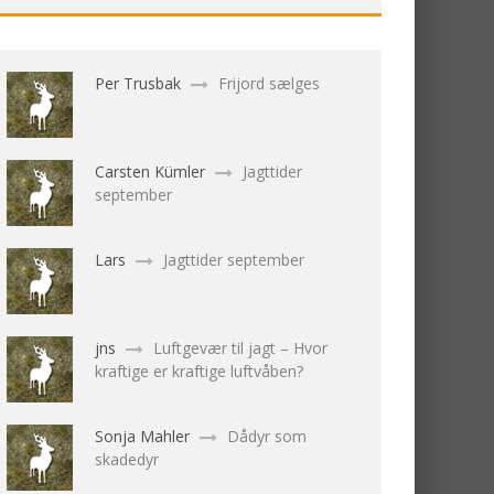
Per Trusbak
Frijord sælges
Carsten Kümler
Jagttider
september
Lars
Jagttider september
jns
Luftgevær til jagt – Hvor
kraftige er kraftige luftvåben?
Sonja Mahler
Dådyr som
skadedyr