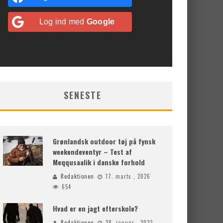
Log ind med
Google
SENESTE
Grønlandsk outdoor tøj på fynsk
weekendeventyr – Test af
Meqqusaalik i danske forhold
Redaktionen
17. marts , 2026
654
Hvad er en jagt efterskole?
Redaktionen
28. januar , 2022