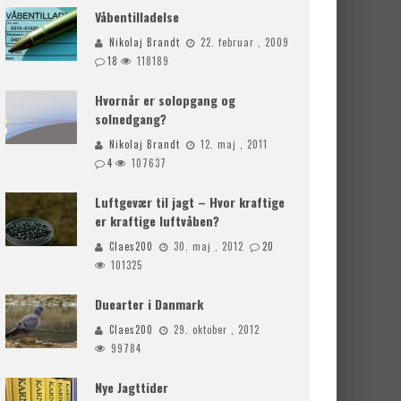
Våbentilladelse
Nikolaj Brandt
22. februar , 2009
18
118189
Hvornår er solopgang og
solnedgang?
Nikolaj Brandt
12. maj , 2011
4
107637
Luftgevær til jagt – Hvor kraftige
er kraftige luftvåben?
Claes200
30. maj , 2012
20
101325
Duearter i Danmark
Claes200
29. oktober , 2012
99784
Nye Jagttider