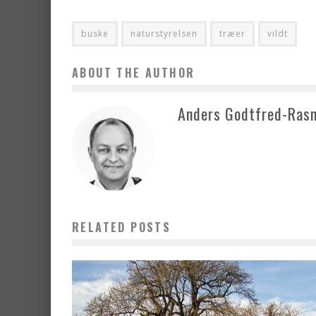
buske
naturstyrelsen
træer
vildt
ABOUT THE AUTHOR
Anders Godtfred-Ras
RELATED POSTS