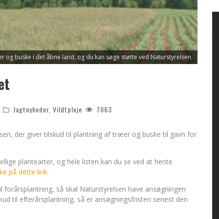
ræer og buske i det åbne land, og du kan søge støtte ved Naturstyrelsen.
et
Jagtnyheder
,
Vildtpleje
7063
sen, der giver tilskud til plantning af træer og buske til gavn for
ellige plantearter, og hele listen kan du se ved at hente
e på dette link.
til forårsplantning, så skal Naturstyrelsen have ansøgningen
ud til efterårsplantning, så er ansøgningsfristen senest den