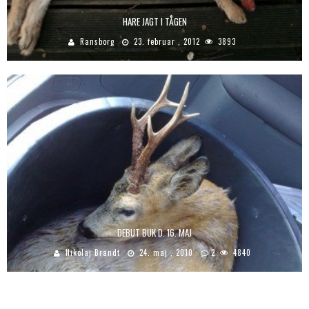
HARE JAGT I TÅGEN
Ransborg
23. februar , 2012
3893
DEBUT BUK D. 16. MAJ
Nikolaj Brandt
24. maj , 2010
2
4840