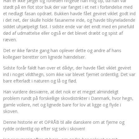
Han er ikke jæger og forleden ringede han mig op, da han var
stødt på en flot stor buk der var fanget i et net i forbindelse med
et nedlagt fasan opdræt. Bukken havde fået geviret viklet godt ind
i det net, der skulle holde fasanerne inde, og havde tilsyneladende
siddet uhjælpeligt fast. I sidste ende var det endt med en pinefuld
død af udmattelse eller også er det blevet dræbt og spist af
ræven.
Det er ikke første gang han oplever dette og andre af hans
kollegaer beretter om lignede hændelser.
Sidste forår faldt han over et dådyr, der havde fået viklet geviret
ind i noget vildthegn, som ikke var blevet fjernet ordentlig. Det var
bare efterladt i naturen og lå og flød.
Han vurdere desværre, at det nok er et meget almindeligt
problem rundt på forskellige skovdistrikter i Danmark, hvor hegn,
gamle voliere, net og lignede bare for lov at ligge og flyde i
skoven.
Denne historie er et OPRÅB til alle danskere om at fjerne og
rydde ordentlig op efter sig selv i skoven!