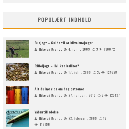
POPULÆRT INDHOLD
Buejagt – Guide til at blive buejæger
Nikolaj Brandt
4. juni , 2009
3
130072
Riffeljagt – Hvilken kaliber?
Nikolaj Brandt
17. juli , 2009
35
124628
Alt du bør vide om haglpatroner
Nikolaj Brandt
27. januar , 2012
8
122427
Våbentilladelse
Nikolaj Brandt
22. februar , 2009
18
118196