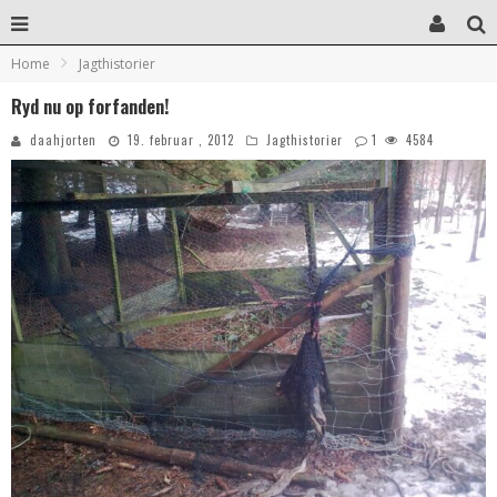
Home
Jagthistorier
Ryd nu op forfanden!
daahjorten
19. februar , 2012
Jagthistorier
1
4584