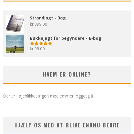
Strandjagt - Bog
kr.
399.00
Bukkejagt for begyndere - E-bog
kr.
99.00
Vurderet
5.00
ud af 5
HVEM ER ONLINE?
Der er i øjeblikket ingen medlemmer logget på
HJÆLP OS MED AT BLIVE ENDNU BEDRE