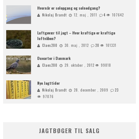
Hvornår er solopgang og solnedgang?
Nikolaj Brandt
12. maj , 2011
4
107642
Luftgevær til jagt – Hvor kraftige er kraftige
luftvåben?
Claes200
30. maj , 2012
20
101331
Duearter i Danmark
Claes200
29. oktober , 2012
99818
Nye Jagttider
Nikolaj Brandt
28. december , 2009
23
97076
JAGTBØGER TIL SALG