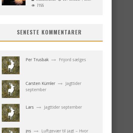
7155
SENESTE KOMMENTARER
Per Trusbak
Frijord sælges
Carsten Kümler
Jagttider
september
Lars
Jagttider september
jns
Luftgevær til jagt – Hvor