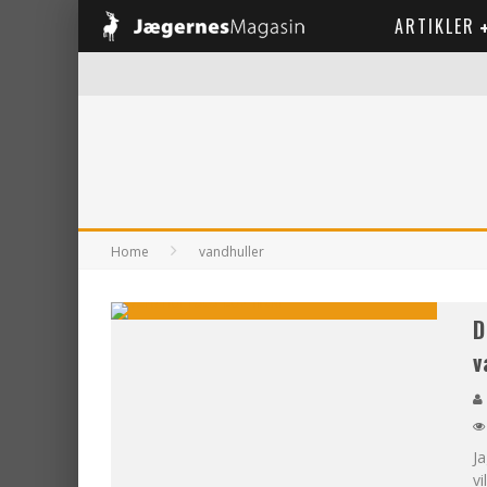
ARTIKLER
Home
vandhuller
D
v
Ja
vi