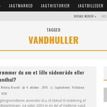
JAGTMARKED
JAGTHISTORIER
JAGTBILLEDER
SOCIALE MEDIER »
FAC
TAGGED
VANDHULLER
rømmer du om et lille vådområde eller
andhul?
Nikolaj Brandt
4. oktober , 2015
Jagtnyheder
,
Vildtpleje
4124
gttegnsmidlerne anvendes bl.a. til tilskud til etablering af
ldtplantninger, og siden 2003 er en del af midlerne også