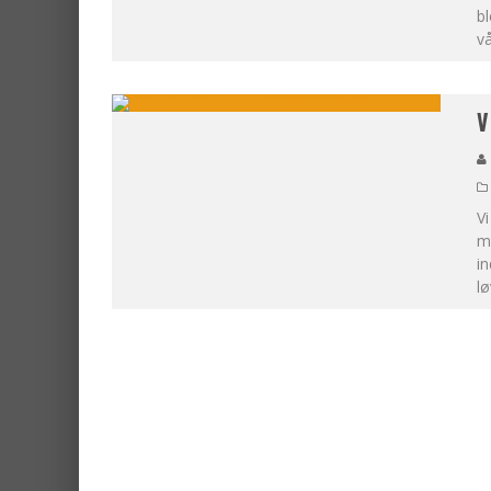
bl
vå
V
V
me
in
lø