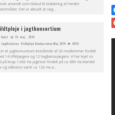
evet anvendt som tilskud til etablering af mindre
dområder. Det er aktuelt at søg
...
ildtpleje i jagtkonsortium
Gæst
15. maj , 2014
Jagthistorier
,
Vildtpleje Konkurrence Maj 2014
8014
i er et jagtkonsortium bestående af 26 medlemmer fordelt
d 14 riffeljægere og 12 hagbøssejægere. Vi har lejet os
d på knap 1.000 Ha jagtrevir fordelt på ca. 880 Ha blandet
v og nåleskov samt ca. 120 Ha a
...