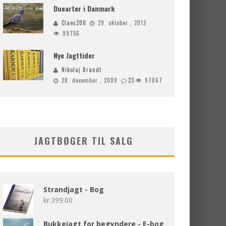
Duearter i Danmark
Claes200
29. oktober , 2012
99756
Nye Jagttider
Nikolaj Brandt
28. december , 2009
23
97067
JAGTBØGER TIL SALG
Strandjagt - Bog
kr.
399.00
Bukkejagt for begyndere - E-bog