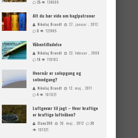
35
124609
Alt du bør vide om haglpatroner
Nikolaj Brandt
27. januar , 2012
8
122405
Våbentilladelse
Nikolaj Brandt
22. februar , 2009
18
118183
Hvornår er solopgang og
solnedgang?
Nikolaj Brandt
12. maj , 2011
4
107621
Luftgevær til jagt – Hvor kraftige
er kraftige luftvåben?
Claes200
30. maj , 2012
20
101321