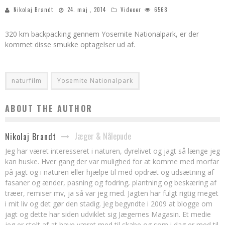
Nikolaj Brandt
24. maj , 2014
Videoer
6568
320 km backpacking gennem Yosemite Nationalpark, er der
kommet disse smukke optagelser ud af.
naturfilm
Yosemite Nationalpark
ABOUT THE AUTHOR
Jæger & Nålepude
Nikolaj Brandt
Jeg har været interesseret i naturen, dyrelivet og jagt så længe jeg
kan huske. Hver gang der var mulighed for at komme med morfar
på jagt og i naturen eller hjælpe til med opdræt og udsætning af
fasaner og ænder, pasning og fodring, plantning og beskæring af
træer, remiser mv, ja så var jeg med. Jagten har fulgt rigtig meget
i mit liv og det gør den stadig. Jeg begyndte i 2009 at blogge om
jagt og dette har siden udviklet sig Jægernes Magasin. Et medie
jeg er stolt af at have været med til skabe og som i dag er med til