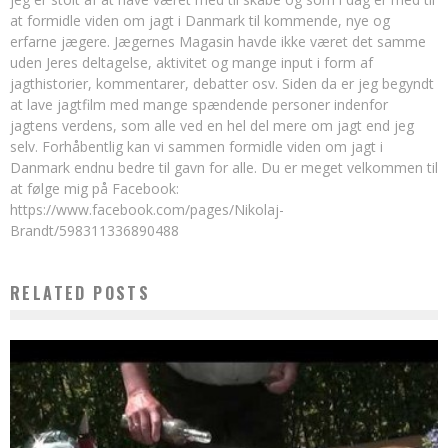
at formidle viden om jagt i Danmark til kommende, nye og
erfarne jægere. Jægernes Magasin havde ikke været det samme
uden Jeres deltagelse, aktivitet og mange input i form af
jagthistorier, kommentarer, debatter osv. Siden da er jeg begyndt
at lave jagtfilm med mange spændende personer indenfor
jagtens verdens, som alle ved en hel del mere om jagt end jeg
selv. Forhåbentlig kan vi sammen formidle viden om jagt i
Danmark endnu bedre til gavn for alle. Du er meget velkommen til
at følge mig på Facebook:
https://www.facebook.com/pages/Nikolaj-
Brandt/598311336890488
RELATED POSTS