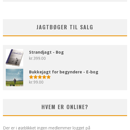
JAGTBØGER TIL SALG
Strandjagt - Bog
kr.
399.00
Bukkejagt for begyndere - E-bog
kr.
99.00
Vurderet
5.00
ud af 5
HVEM ER ONLINE?
Der er i øjeblikket ingen medlemmer logget på