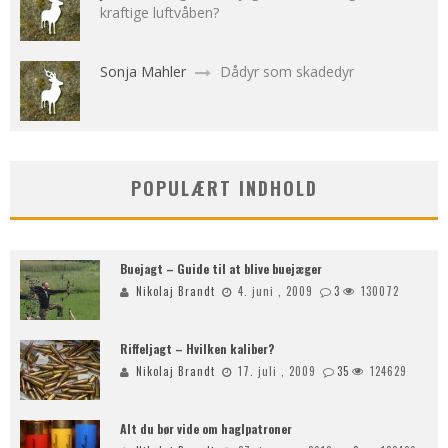
kraftige luftvåben?
Sonja Mahler
Dådyr som skadedyr
POPULÆRT INDHOLD
Buejagt – Guide til at blive buejæger
Nikolaj Brandt
4. juni , 2009
3
130072
Riffeljagt – Hvilken kaliber?
Nikolaj Brandt
17. juli , 2009
35
124629
Alt du bør vide om haglpatroner