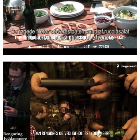
TILBEREDNING AF RÅGEUNGER – VILDTOPSKRIFTER PÅ DEN NEMME MÅDE
Claes200
10. november , 2011
22980
SÅDAN RENGØRES OG VEDLIGEHOLDES LYDDÆMPERE