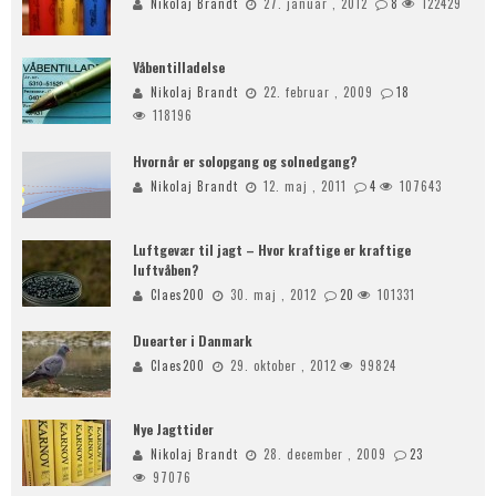
Nikolaj Brandt
27. januar , 2012
8
122429
Våbentilladelse
Nikolaj Brandt
22. februar , 2009
18
118196
Hvornår er solopgang og solnedgang?
Nikolaj Brandt
12. maj , 2011
4
107643
Luftgevær til jagt – Hvor kraftige er kraftige
luftvåben?
Claes200
30. maj , 2012
20
101331
Duearter i Danmark
Claes200
29. oktober , 2012
99824
Nye Jagttider
Nikolaj Brandt
28. december , 2009
23
97076