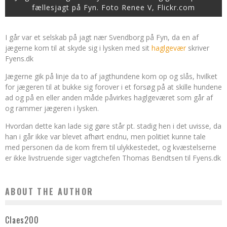
fællesjagt på Fyn. Foto Renee V, Flickr.com
I går var et selskab på jagt nær Svendborg på Fyn, da en af
jægerne kom til at skyde sig i lysken med sit
haglgevær
skriver
Fyens.dk
Jægerne gik på linje da to af jagthundene kom op og slås, hvilket
for jægeren til at bukke sig forover i et forsøg på at skille hundene
ad og på en eller anden måde påvirkes haglgeværet som går af
og rammer jægeren i lysken.
Hvordan dette kan lade sig gøre står pt. stadig hen i det uvisse, da
han i går ikke var blevet afhørt endnu, men politiet kunne tale
med personen da de kom frem til ulykkestedet, og kvæstelserne
er ikke livstruende siger vagtchefen Thomas Bendtsen til Fyens.dk
ABOUT THE AUTHOR
Claes200