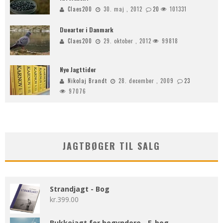
Claes200
30. maj , 2012
20
101331
Duearter i Danmark
Claes200
29. oktober , 2012
99818
Nye Jagttider
Nikolaj Brandt
28. december , 2009
23
97076
JAGTBØGER TIL SALG
Strandjagt - Bog
kr.
399.00
Bukkejagt for begyndere - E-bog