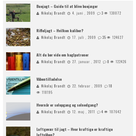
Buejagt – Guide til at blive buejæger
Nikolaj Brandt
4. juni , 2009
3
130072
Riffeljagt – Hvilken kaliber?
Nikolaj Brandt
17. juli , 2009
35
124627
Alt du bør vide om haglpatroner
Nikolaj Brandt
27. januar , 2012
8
122426
Våbentilladelse
Nikolaj Brandt
22. februar , 2009
18
118195
Hvornår er solopgang og solnedgang?
Nikolaj Brandt
12. maj , 2011
4
107642
Luftgevær til jagt – Hvor kraftige er kraftige
luftvåben?