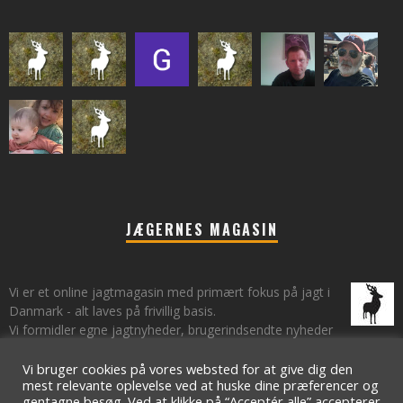
JÆGERNES MAGASIN
Vi er et online jagtmagasin med primært fokus på jagt i
Danmark - alt laves på frivillig basis.
Vi formidler egne jagtnyheder, brugerindsendte nyheder
fra lokalområder samt vi har et øje på de landsdækkende nyheder
om jagt.
Vi bruger cookies på vores websted for at give dig den
mest relevante oplevelse ved at huske dine præferencer og
gentagne besøg. Ved at klikke på “Acceptér alle” accepterer