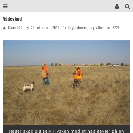
Vådeskud
Claes200
29. oktober , 2012
Jagtnyheder
,
Jagtvåben
3225
Jæger skød sig selv i lysken med et haglgevær på en