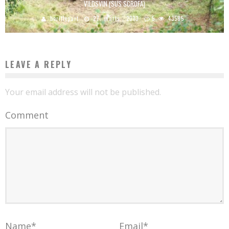
VILDSVIN (SUS SCROFA)
beritlypart
27. marts , 2013
5
43585
LEAVE A REPLY
Your email address will not be published.
Comment
Name
*
Email
*