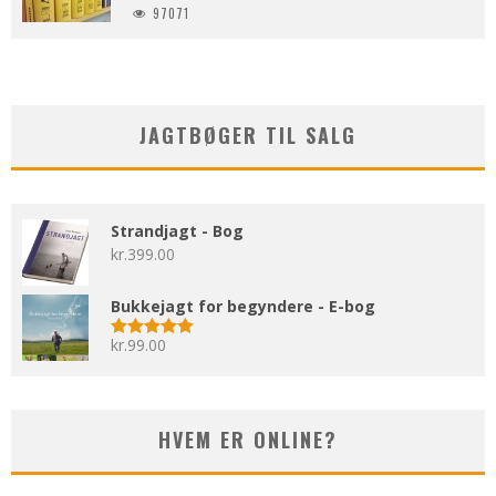
97071
JAGTBØGER TIL SALG
Strandjagt - Bog
kr.
399.00
Bukkejagt for begyndere - E-bog
kr.
99.00
Vurderet
5.00
ud af 5
HVEM ER ONLINE?