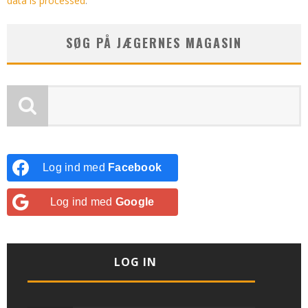
data is processed
.
SØG PÅ JÆGERNES MAGASIN
Log ind med
Facebook
Log ind med
Google
LOG IN