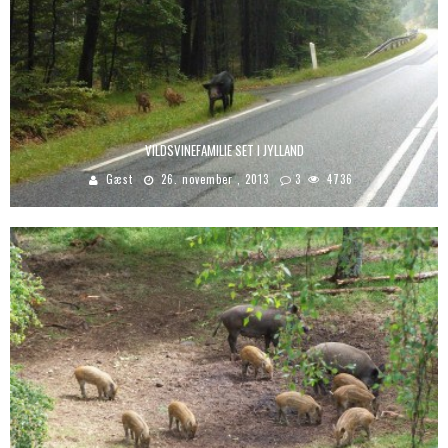
VILDSVINEFAMILIE SET I JYLLAND
Gæst
26. november , 2013
3
4736