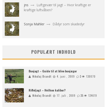
jns
Luftgevær til jagt – Hvor kraftige er
kraftige luftvåben?
Sonja Mahler
Dådyr som skadedyr
POPULÆRT INDHOLD
Buejagt – Guide til at blive buejæger
Nikolaj Brandt
4. juni , 2009
3
130070
Riffeljagt – Hvilken kaliber?
Nikolaj Brandt
17. juli , 2009
35
124619