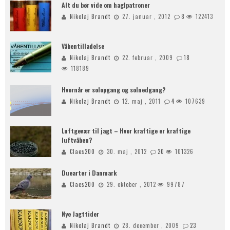
Alt du bør vide om haglpatroner
Nikolaj Brandt
27. januar , 2012
8
122413
Våbentilladelse
Nikolaj Brandt
22. februar , 2009
18
118189
Hvornår er solopgang og solnedgang?
Nikolaj Brandt
12. maj , 2011
4
107639
Luftgevær til jagt – Hvor kraftige er kraftige
luftvåben?
Claes200
30. maj , 2012
20
101326
Duearter i Danmark
Claes200
29. oktober , 2012
99787
Nye Jagttider
Nikolaj Brandt
28. december , 2009
23