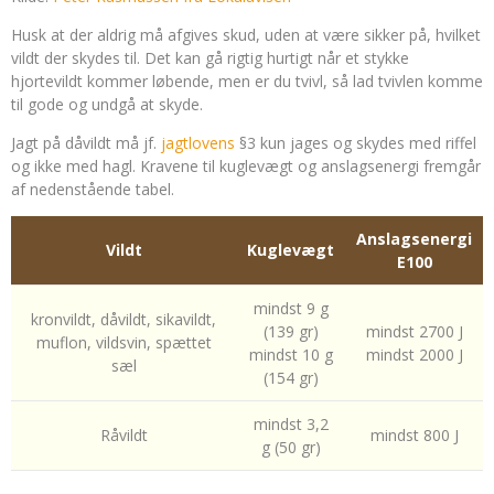
Husk at der aldrig må afgives skud, uden at være sikker på, hvilket
vildt der skydes til. Det kan gå rigtig hurtigt når et stykke
hjortevildt kommer løbende, men er du tvivl, så lad tvivlen komme
til gode og undgå at skyde.
Jagt på dåvildt må jf.
jagtlovens
§3 kun jages og skydes med riffel
og ikke med hagl. Kravene til kuglevægt og anslagsenergi fremgår
af nedenstående tabel.
Anslagsenergi
Vildt
Kuglevægt
E100
mindst 9 g
kronvildt, dåvildt, sikavildt,
(139 gr)
mindst 2700 J
muflon, vildsvin, spættet
mindst 10 g
mindst 2000 J
sæl
(154 gr)
mindst 3,2
Råvildt
mindst 800 J
g (50 gr)