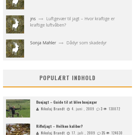
jns
Luftgevær til jagt – Hvor kraftige er
kraftige luftvåben?
Sonja Mahler
Dådyr som skadedyr
POPULÆRT INDHOLD
Buejagt – Guide til at blive buejæger
Nikolaj Brandt
4. juni , 2009
3
130072
Riffeljagt – Hvilken kaliber?
Nikolaj Brandt
17. juli , 2009
35
124630