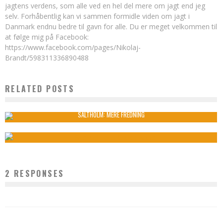
jagtens verdens, som alle ved en hel del mere om jagt end jeg
selv. Forhåbentlig kan vi sammen formidle viden om jagt i
Danmark endnu bedre til gavn for alle. Du er meget velkommen til
at følge mig på Facebook:
https://www.facebook.com/pages/Nikolaj-
Brandt/598311336890488
RELATED POSTS
FREDNING AF DUER PÅ VEJ
Nikolaj Brandt
1. april , 2012
4
12415
SALTHOLM: MERE FREDNING
Nikolaj Brandt
3. januar , 2014
1
5779
2 RESPONSES