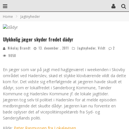
Home
Jagtnyheder
Ulykkelig jæger skyder fredet dådyr
Nikolaj Brandt
13. december , 2011
Jagtnyheder
,
Vildt
2
9050
En jæger som var på jagt med haglgeværet i weekenden i Skovby
området ved Haderslev, skød et stykke klovbærende vildt da dette
kom for. Det vidste sig efterfølgende at jægeren havde skudt et
dådyr, som er lokalfredet i Sønderborg Kommune, Tønder
Kommune og Haderslev Kommune jf. de lokale jagttider.
Jægeren tog selv til politiet i Haderslev for at melde episoden
medbringende det skudte dådyr. Jægeren kan nu forvente en
bøde oplyser det af vicepolitiinspektøreb fra Syd- og
Sønderjyllands politi.
Kilde:
Peter Rasmussen fra
Lokalavisen