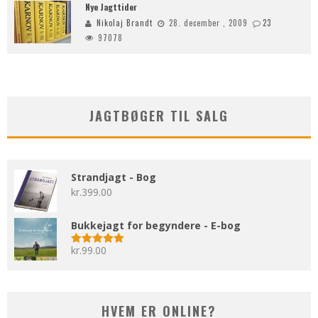
Nye Jagttider
Nikolaj Brandt
28. december , 2009
23
97078
JAGTBØGER TIL SALG
Strandjagt - Bog
kr.
399.00
Bukkejagt for begyndere - E-bog
kr.
99.00
Vurderet
5.00
ud af 5
HVEM ER ONLINE?