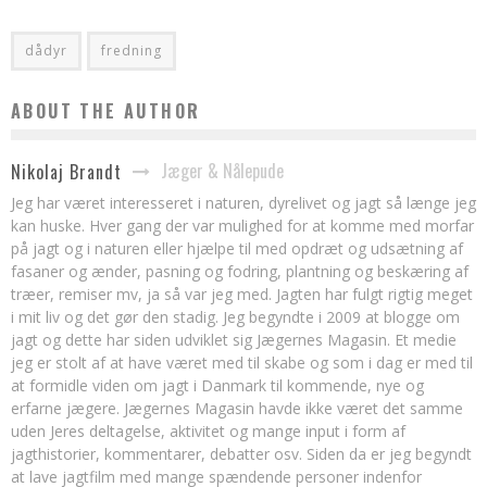
dådyr
fredning
ABOUT THE AUTHOR
Jæger & Nålepude
Nikolaj Brandt
Jeg har været interesseret i naturen, dyrelivet og jagt så længe jeg
kan huske. Hver gang der var mulighed for at komme med morfar
på jagt og i naturen eller hjælpe til med opdræt og udsætning af
fasaner og ænder, pasning og fodring, plantning og beskæring af
træer, remiser mv, ja så var jeg med. Jagten har fulgt rigtig meget
i mit liv og det gør den stadig. Jeg begyndte i 2009 at blogge om
jagt og dette har siden udviklet sig Jægernes Magasin. Et medie
jeg er stolt af at have været med til skabe og som i dag er med til
at formidle viden om jagt i Danmark til kommende, nye og
erfarne jægere. Jægernes Magasin havde ikke været det samme
uden Jeres deltagelse, aktivitet og mange input i form af
jagthistorier, kommentarer, debatter osv. Siden da er jeg begyndt
at lave jagtfilm med mange spændende personer indenfor