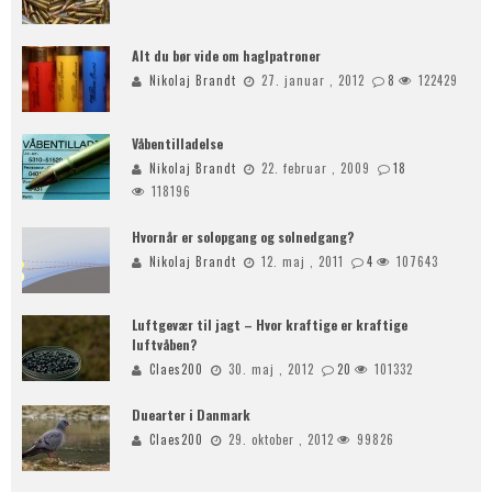
Alt du bør vide om haglpatroner
Nikolaj Brandt
27. januar , 2012
8
122429
Våbentilladelse
Nikolaj Brandt
22. februar , 2009
18
118196
Hvornår er solopgang og solnedgang?
Nikolaj Brandt
12. maj , 2011
4
107643
Luftgevær til jagt – Hvor kraftige er kraftige
luftvåben?
Claes200
30. maj , 2012
20
101332
Duearter i Danmark
Claes200
29. oktober , 2012
99826