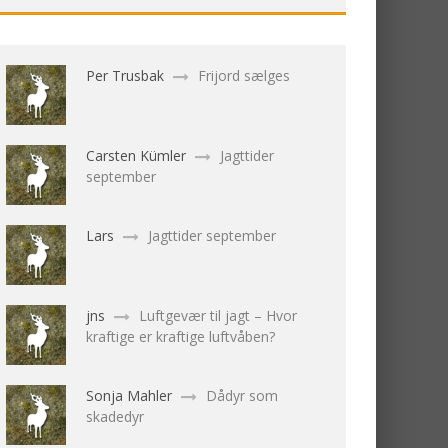
Per Trusbak
Frijord sælges
Carsten Kümler
Jagttider
september
Lars
Jagttider september
jns
Luftgevær til jagt – Hvor
kraftige er kraftige luftvåben?
Sonja Mahler
Dådyr som
skadedyr