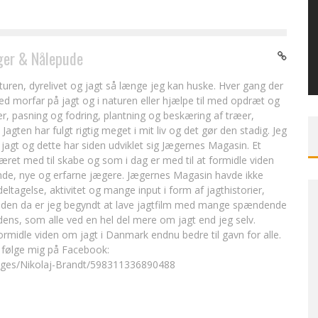
er & Nålepude
aturen, dyrelivet og jagt så længe jeg kan huske. Hver gang der
 morfar på jagt og i naturen eller hjælpe til med opdræt og
, pasning og fodring, plantning og beskæring af træer,
Jagten har fulgt rigtig meget i mit liv og det gør den stadig. Jeg
jagt og dette har siden udviklet sig Jægernes Magasin. Et
været med til skabe og som i dag er med til at formidle viden
de, nye og erfarne jægere. Jægernes Magasin havde ikke
tagelse, aktivitet og mange input i form af jagthistorier,
iden da er jeg begyndt at lave jagtfilm med mange spændende
dens, som alle ved en hel del mere om jagt end jeg selv.
rmidle viden om jagt i Danmark endnu bedre til gavn for alle.
 følge mig på Facebook:
ages/Nikolaj-Brandt/598311336890488