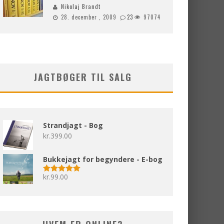
Nikolaj Brandt
28. december , 2009
23
97074
JAGTBØGER TIL SALG
Strandjagt - Bog
kr.
399.00
Bukkejagt for begyndere - E-bog
kr.
99.00
Vurderet
5.00
ud af 5