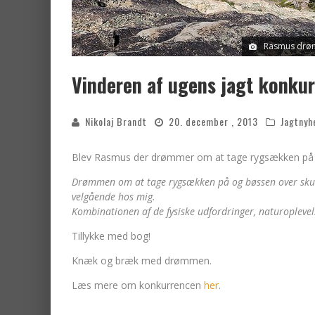
Rasmus drømm
Vinderen af ugens jagt konku
Nikolaj Brandt
20. december , 2013
Jagtnyh
Blev Rasmus der drømmer om at tage rygsækken på og
Drømmen om at tage rygsækken på og bøssen over skulde
velgående hos mig.
Kombinationen af de fysiske udfordringer, naturoplevels
Tillykke med bog!
Knæk og bræk med drømmen.
Læs mere om konkurrencen
her
.