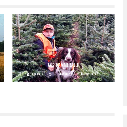
JAGTKAMMERATER
soren176
17. december , 2014
8142