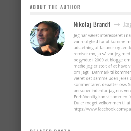
ABOUT THE AUTHOR
Nikolaj Brandt
Jæg
Jeg har været interesseret i n
var mulighed for at komme med
udsætning af fasaner og ænder
remiser mv, ja så var jeg med. 
begyndte i 2009 at blogge om 
medie jeg er stolt af at have 
om jagt i Danmark til kommen
været det samme uden Jeres del
kommentarer, debatter osv. S
personer indenfor jagtens ver
Forhåbentlig kan vi sammen fo
Du er meget velkommen til at
https://www.facebook.com/p