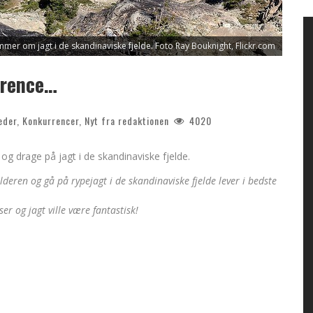
er om jagt i de skandinaviske fjelde. Foto Ray Bouknight, Flickr.com
rrence…
eder
,
Konkurrencer
,
Nyt fra redaktionen
4020
 drage på jagt i de skandinaviske fjelde.
ren og gå på rypejagt i de skandinaviske fjelde lever i bedste
er og jagt ville være fantastisk!