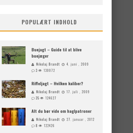
POPULÆRT INDHOLD
Buejagt – Guide til at blive
buejæger
Nikolaj Brandt
4. juni , 2009
3
130072
Riffeljagt – Hvilken kaliber?
Nikolaj Brandt
17. juli , 2009
35
124627
Alt du bør vide om haglpatroner
Nikolaj Brandt
27. januar , 2012
8
122426