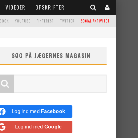
VIDEOER
OPSKRIFTER
EBOOK
YOUTUBE
PINTEREST
TWITTER
SOCIAL AKTIVITET
SØG PÅ JÆGERNES MAGASIN
Log ind med
Facebook
Log ind med
Google