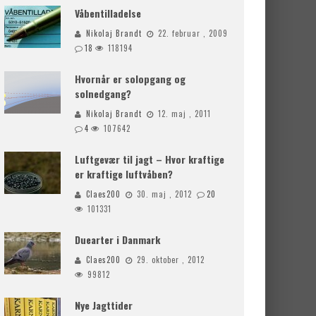
Våbentilladelse
Nikolaj Brandt
22. februar , 2009
18
118194
Hvornår er solopgang og
solnedgang?
Nikolaj Brandt
12. maj , 2011
4
107642
Luftgevær til jagt – Hvor kraftige
er kraftige luftvåben?
Claes200
30. maj , 2012
20
101331
Duearter i Danmark
Claes200
29. oktober , 2012
99812
Nye Jagttider