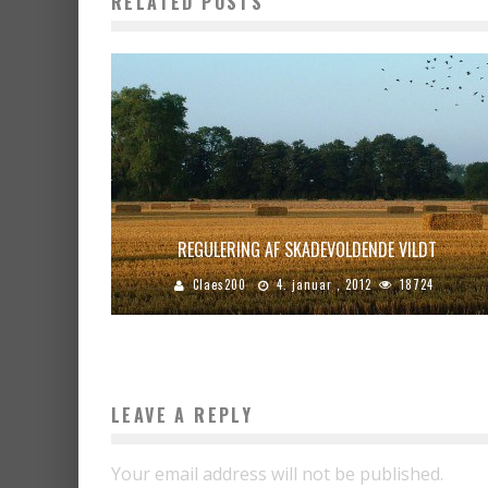
RELATED POSTS
REGULERING AF SKADEVOLDENDE VILDT
Claes200
4. januar , 2012
18724
LEAVE A REPLY
Your email address will not be published.