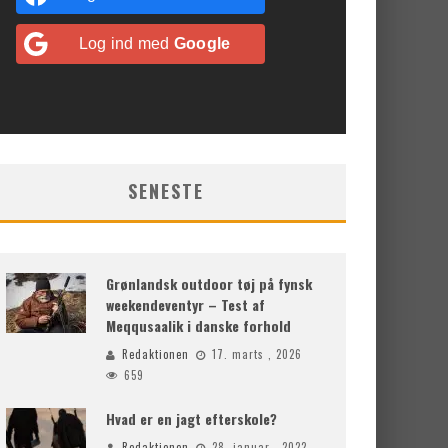
Log ind med
Google
SENESTE
Grønlandsk outdoor tøj på fynsk
weekendeventyr – Test af
Meqqusaalik i danske forhold
Redaktionen
17. marts , 2026
659
Hvad er en jagt efterskole?
Redaktionen
28. januar , 2022