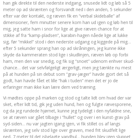
han gik direkte til den nederste indgang, snusede lidt og løb så 5
meter op ad skrænten og forsvandt ned i den anden, 5 sekunder
efter var der kontakt, og ræven fik en “verbal skideballe” af
dimensioner, fem minutter senere kom han ud igen og løb hen til
mig, jeg satte ham i snor for lige at give ræven chance for at
stikke af fra “kamp-pladsen”, karabin-hagen nåede lige at lukke
sig, før “mikkel” stod i den nederste udgang og kiggede på mig…
efter 5 sekunder sprang han op ad skråningen, jeg kunne ikke
skyde da kammeraten stod lige i skudlinjen, ræven løb op forbi
ham, men den var snedig, og fik sig “snoet” udenom enhver skud-
chance… det var selvfølgeligt ærgerligt, men jeg tænkte nu mest
på at hunden på sin debut som “grav-jæger” havde gjort det så
godt, han havde fået et lille “hak i tuden” men det er jo de
erfaringer man ikke kan lære dem ved træning.
Vi mødtes oppe på marken og stod og talte lidt om hvad der var
sket, efter lidt tid, gik jeg uden hund, hen og fulgte rævesporene,
og da jeg rundede hjørnet, kunne jeg tydeligt i den nyfaldne sne,
se at ræven var gået tilbage i “hullet” og over i en kunst-grav på
syd-siden… nu var jagten igang igen, vi fik stillet os af langs
skrænten, jeg selv stod lige over graven, med frit skudfelt lige
ned, 7 meter til det isbelagte vandhul… hunden blev igen sluppet