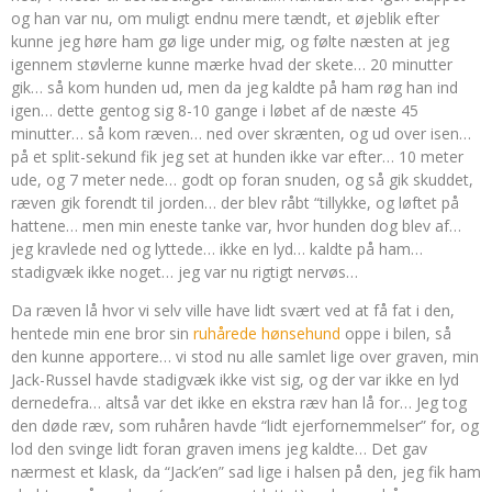
og han var nu, om muligt endnu mere tændt, et øjeblik efter
kunne jeg høre ham gø lige under mig, og følte næsten at jeg
igennem støvlerne kunne mærke hvad der skete… 20 minutter
gik… så kom hunden ud, men da jeg kaldte på ham røg han ind
igen… dette gentog sig 8-10 gange i løbet af de næste 45
minutter… så kom ræven… ned over skrænten, og ud over isen…
på et split-sekund fik jeg set at hunden ikke var efter… 10 meter
ude, og 7 meter nede… godt op foran snuden, og så gik skuddet,
ræven gik forendt til jorden… der blev råbt “tillykke, og løftet på
hattene… men min eneste tanke var, hvor hunden dog blev af…
jeg kravlede ned og lyttede… ikke en lyd… kaldte på ham…
stadigvæk ikke noget… jeg var nu rigtigt nervøs…
Da ræven lå hvor vi selv ville have lidt svært ved at få fat i den,
hentede min ene bror sin
ruhårede hønsehund
oppe i bilen, så
den kunne apportere… vi stod nu alle samlet lige over graven, min
Jack-Russel havde stadigvæk ikke vist sig, og der var ikke en lyd
dernedefra… altså var det ikke en ekstra ræv han lå for… Jeg tog
den døde ræv, som ruhåren havde “lidt ejerfornemmelser” for, og
lod den svinge lidt foran graven imens jeg kaldte… Det gav
nærmest et klask, da “Jack’en” sad lige i halsen på den, jeg fik ham