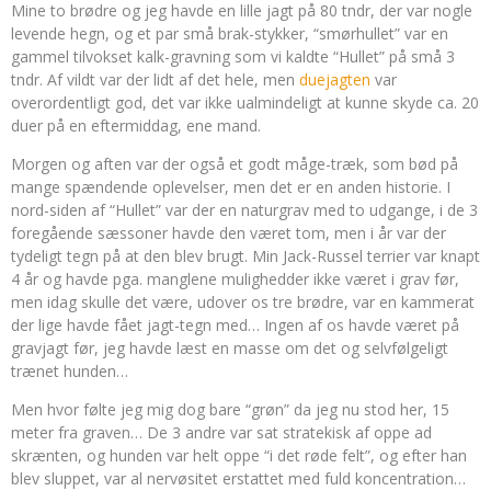
Mine to brødre og jeg havde en lille jagt på 80 tndr, der var nogle
levende hegn, og et par små brak-stykker, “smørhullet” var en
gammel tilvokset kalk-gravning som vi kaldte “Hullet” på små 3
tndr. Af vildt var der lidt af det hele, men
duejagten
var
overordentligt god, det var ikke ualmindeligt at kunne skyde ca. 20
duer på en eftermiddag, ene mand.
Morgen og aften var der også et godt måge-træk, som bød på
mange spændende oplevelser, men det er en anden historie. I
nord-siden af “Hullet” var der en naturgrav med to udgange, i de 3
foregående sæssoner havde den været tom, men i år var der
tydeligt tegn på at den blev brugt. Min Jack-Russel terrier var knapt
4 år og havde pga. manglene mulighedder ikke været i grav før,
men idag skulle det være, udover os tre brødre, var en kammerat
der lige havde fået jagt-tegn med… Ingen af os havde været på
gravjagt før, jeg havde læst en masse om det og selvfølgeligt
trænet hunden…
Men hvor følte jeg mig dog bare “grøn” da jeg nu stod her, 15
meter fra graven… De 3 andre var sat stratekisk af oppe ad
skrænten, og hunden var helt oppe “i det røde felt”, og efter han
blev sluppet, var al nervøsitet erstattet med fuld koncentration…