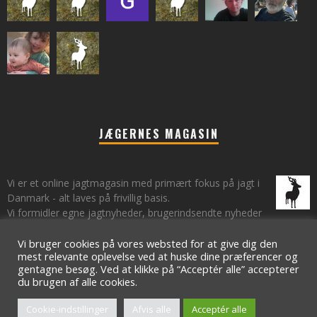
JÆGERNES MAGASIN
Vi er et online jagtmagasin med primært fokus på jagt i
Danmark - alt laves på frivillig basis.
Vi formidler egne jagtnyheder, brugerindsendte nyheder
fra lokalområder samt vi har et øje på de landsdækkende nyheder
om jagt.
Vi bruger cookies på vores websted for at give dig den
mest relevante oplevelse ved at huske dine præferencer og
gentagne besøg. Ved at klikke på “Acceptér alle” accepterer
du brugen af ​​alle cookies.
© 2009 - 2021 - Jægernes Magasin // Toft Digital ApS
Cookie-indstillinger
Afvis alle
Acceptér alle