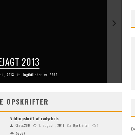
JAGT 2013
ni , 2013
Jagtbilleder
3299
E OPSKRIFTER
Vildtopskrift af rådyrhals
Claes200
1. august , 2011
Opskrifter
1
De
52567