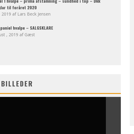
l 1 hvalpe – prima afstamning – sundhed i top – Dkk
lar til foråret 2020
, 2019
Lars Beck Jensen
 Spaniel hvalpe – SALGSKLARE
ust , 2019
Gæst
TBILLEDER