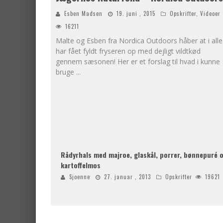
Esben Madsen
19. juni , 2015
Opskrifter
,
Videoer
16211
Malte og Esben fra Nordica Outdoors håber at i alle
har fået fyldt fryseren op med dejligt vildtkød
gennem sæsonen! Her er et forslag til hvad i kunne
bruge
...
Rådyrhals med majroe, glaskål, porrer, bønnepuré 
kartoffelmos
Sjoenne
27. januar , 2013
Opskrifter
19621