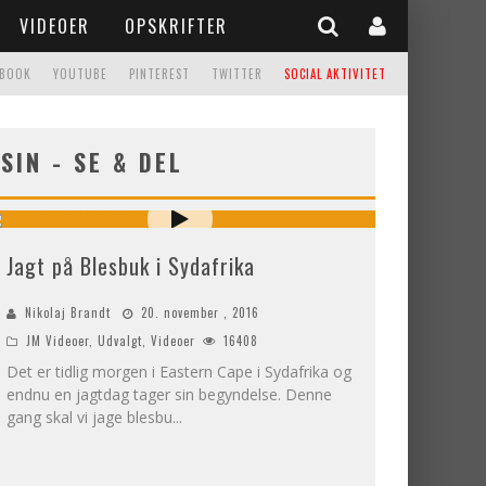
VIDEOER
OPSKRIFTER
EBOOK
YOUTUBE
PINTEREST
TWITTER
SOCIAL AKTIVITET
SIN
- SE & DEL
Jagt på Blesbuk i Sydafrika
Nikolaj Brandt
20. november , 2016
JM Videoer
,
Udvalgt
,
Videoer
16408
Det er tidlig morgen i Eastern Cape i Sydafrika og
endnu en jagtdag tager sin begyndelse. Denne
gang skal vi jage blesbu
...