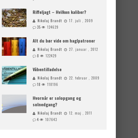
Riffeljagt – Hvilken kaliber?
Nikolaj Brandt
17. juli , 2009
35
124629
Alt du bør vide om haglpatroner
Nikolaj Brandt
27. januar , 2012
8
122429
Våbentilladelse
Nikolaj Brandt
22. februar , 2009
18
118196
Hvornår er solopgang og
solnedgang?
Nikolaj Brandt
12. maj , 2011
4
107643