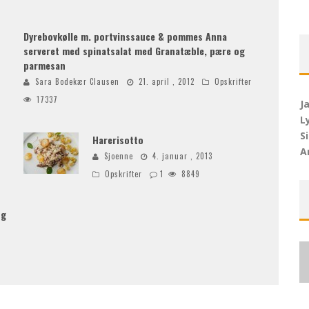
Dyrebovkølle m. portvinssauce & pommes Anna
serveret med spinatsalat med Granatæble, pære og
parmesan
Sara Bodekær Clausen
21. april , 2012
Opskrifter
17337
Ja
L
S
Harerisotto
A
Sjoenne
4. januar , 2013
Opskrifter
1
8849
og