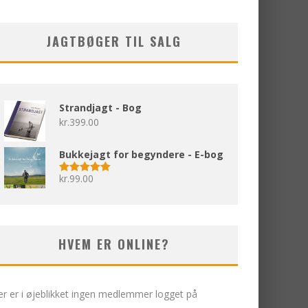
JAGTBØGER TIL SALG
Strandjagt - Bog
kr.
399.00
FALDVILD I HARRESTED
Bukkejagt for begyndere - E-bog
bukken
20. december , 2011
Jagtbilleder
kr.
99.00
Vurderet
5.00
ud af 5
HVEM ER ONLINE?
r er i øjeblikket ingen medlemmer logget på