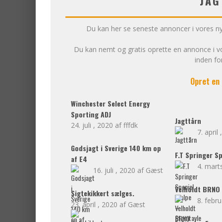
JAG
Du kan her se seneste annoncer i vores n
Du kan nemt og gratis oprette en annonce i vo
inden fo
Opret en
Winchester Select Energy
Sporting ADJ
Jagttårn
24. juli , 2020
fffdk
7. april
Godsjagt i Sverige 140 km op
F.T Springer S
af E4
4. mart
16. juli , 2020
Gæst
Velholdt BRNO
Sigtekikkert sælges.
8. febru
23. april , 2020
Gæst