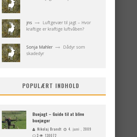
jns
Luftgevær til jagt – Hvor
kraftige er kraftige luftvåben?
Sonja Mahler
Dådyr som
skadedyr
POPULÆRT INDHOLD
Buejagt – Guide til at blive
buejæger
Nikolaj Brandt
4. juni , 2009
3
130072