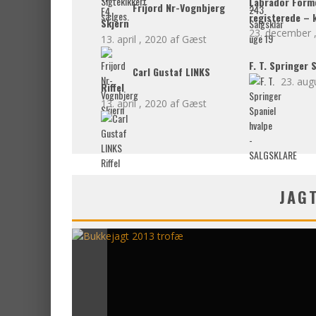
Labrador Forme
Frijord Nr-Vognbjerg
registerede – k
Skjern
23. december 
13. april , 2020
Gæst
F. T. Springer
Carl Gustaf LINKS
23. aug
Riffel
13. april , 2020
Gæst
JAG