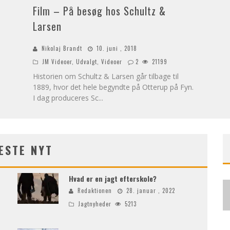
Film – På besøg hos Schultz &
Larsen
Nikolaj Brandt
10. juni , 2018
JM Videoer
,
Udvalgt
,
Videoer
2
21199
Historien om Schultz & Larsen går tilbage til
1889, hvor det hele begyndte på Otterup på Fyn.
I dag produceres Sc
...
ESTE NYT
Hvad er en jagt efterskole?
Redaktionen
28. januar , 2022
Jagtnyheder
5213