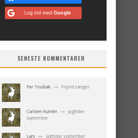
Log ind med
Google
SENESTE KOMMENTARER
Per Trusbak
Frijord sælges
Carsten Kümler
Jagttider
september
Lars
Jagttider september