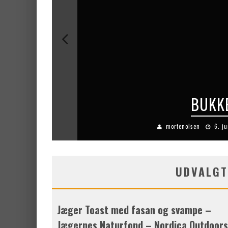
BUKKE
mortenolsen
6. ju
UDVALGT
Jæger Toast med fasan og svampe –
Jægernes Naturfond – Nordica Outdoors