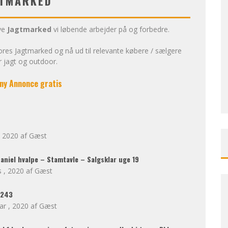
TMARKED
ye
Jagtmarked
vi løbende arbejder på og forbedre.
res Jagtmarked og nå ud til relevante købere / sælgere
r jagt og outdoor.
 ny Annonce gratis
 , 2020
Gæst
paniel hvalpe – Stamtavle – Salgsklar uge 19
s , 2020
Gæst
 243
ar , 2020
Gæst