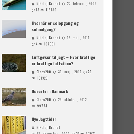
Nikolaj Brandt
22. februar , 2009
18
118186
Hvornår er solopgang og
solnedgang?
Nikolaj Brandt
12. maj , 2011
4
107631
Luftgevær til jagt – Hvor kraftige
er kraftige luftvåben?
Claes200
30. maj , 2012
20
101323
Duearter i Danmark
Claes200
29. oktober , 2012
99774
Nye Jagttider
Nikolaj Brandt
28. december , 2009
23
97071