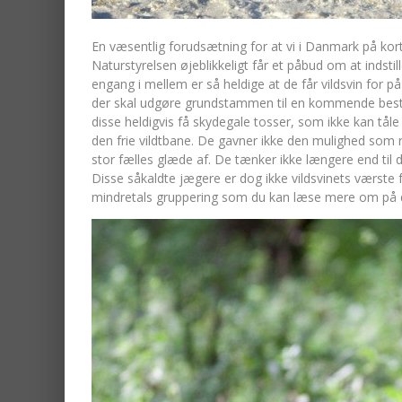
En væsentlig forudsætning for at vi i Danmark på kor
Naturstyrelsen øjeblikkeligt får et påbud om at indsti
engang i mellem er så heldige at de får vildsvin for 
der skal udgøre grundstammen til en kommende besta
disse heldigvis få skydegale tosser, som ikke kan tåle 
den frie vildtbane. De gavner ikke den mulighed som 
stor fælles glæde af. De tænker ikke længere end til 
Disse såkaldte jægere er dog ikke vildsvinets værste
mindretals gruppering som du kan læse mere om på 