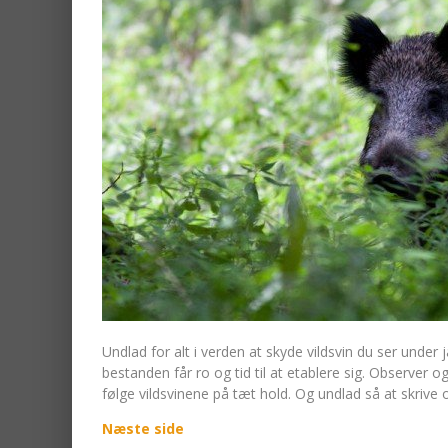
Undlad for alt i verden at skyde vildsvin du ser under
bestanden får ro og tid til at etablere sig. Observer 
følge vildsvinene på tæt hold. Og undlad så at skriv
Næste side