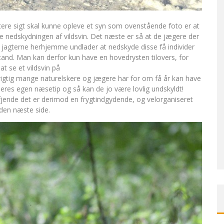
tere sigt skal kunne opleve et syn som ovenstående foto er at
lle nedskydningen af vildsvin. Det næste er så at de jægere der
på jagterne herhjemme undlader at nedskyde disse få individer
nd. Man kan derfor kun have en hovedrysten tilovers, for
at se et vildsvin på
rigtig mange naturelskere og jægere har for om få år kan have
deres egen næsetip og så kan de jo være lovlig undskyldt!
 fjende det er derimod en frygtindgydende, og velorganiseret
den næste side.