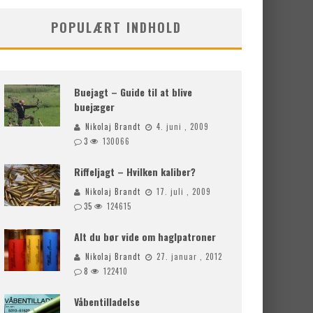
POPULÆRT INDHOLD
Buejagt – Guide til at blive
buejæger
Nikolaj Brandt
4. juni , 2009
3
130066
Riffeljagt – Hvilken kaliber?
Nikolaj Brandt
17. juli , 2009
35
124615
Alt du bør vide om haglpatroner
Nikolaj Brandt
27. januar , 2012
8
122410
Våbentilladelse