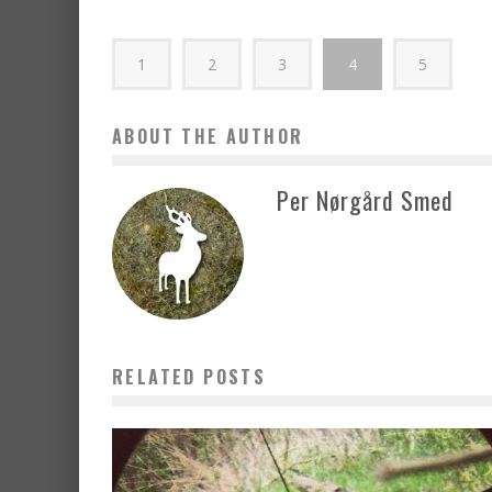
1
2
3
4
5
ABOUT THE AUTHOR
Per Nørgård Smed
RELATED POSTS