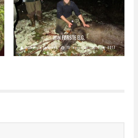
MIN FØRSTE ELG.
Erik Fjord Sørensen
18. november , 2014
6017