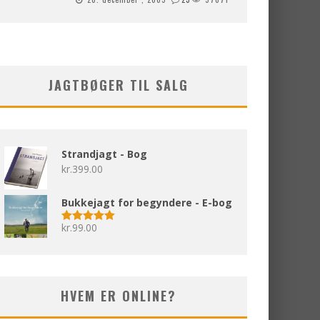
JAGTBØGER TIL SALG
Strandjagt - Bog
kr.
399.00
Bukkejagt for begyndere - E-bog
kr.
99.00
Vurderet
5.00
ud af 5
HVEM ER ONLINE?