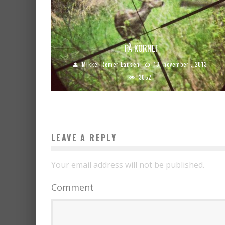
PÅ KORNET
Mikkel Rømer Lausen
13. november , 2013
3052
LEAVE A REPLY
Your email address will not be published.
Comment