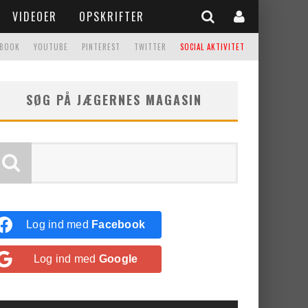
VIDEOER
OPSKRIFTER
EBOOK
YOUTUBE
PINTEREST
TWITTER
SOCIAL AKTIVITET
SØG PÅ JÆGERNES MAGASIN
Log ind med
Facebook
Log ind med
Google