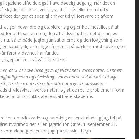
g i sjældne tilfælde også have dødelig udgang. Når det en
skyldes det ikke svinet lyst til at slås eller en naturlig
nktet der gør at soen til enhver tid vil forsvare sit afkom.
 til at genindvandre og etablerer sig og er helt indstillet på at
ed for at tilpasse mængden af vildsvin ud fra det der anses
e nu, så er både jagtorganisationerne og den lovgivning som
 begge sandsynligvis er lige så meget på bagkant med udviklingen
år først vildsvinet har fundet
 ynglepladser – så går det stærkt.
ner, at vi vil have bred gavn af vildsvinet i vores natur. Gennem
mangfoldigheden og afveksling i vores natur ved konkret at øge
gså give store oplevelser for alle naturglade danskere.
”
 til vildsvinet i vores natur, og at de reelle problemer i form
nkelte landmand ikke alene skal bære skaderne.
ørelsen om vildskader og samtidig er der almindelig jagttid på
le året hvorimod der er en jagttid for: Orne, 1. september-31.
ar som alene gælder for jagt på vildsvin i hegn.