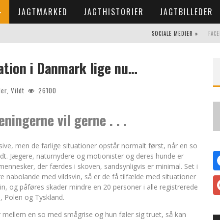
JAGTMARKED
JAGTHISTORIER
JAGTBILLEDER
SOCIALE MEDIER »
FAC
uation i Danmark lige nu…
der
,
Vildt
26100
ingerne vil gerne . . .
ive, men de farlige situationer opstår normalt først, når en so
skudt. Jægere, naturnydere og motionister og deres hunde er
ennesker, der færdes i skoven, sandsynligvis er minimal. Set i
re nabolande med vildsvin, så er de få tilfælde med situationer
in, og påføres skader mindre en 20 personer i alle registrerede
e, Polen og Tyskland.
 mellem en so med smågrise og hun føler sig truet, så kan