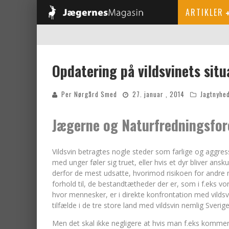
ARTIKLER
Opdatering på vildsvinets sit
Per Nørgård Smed
27. januar , 2014
Jagtnyhe
Jægerne og Naturfredningsforen
Vildsvin betragtes nogle steder som farlige og aggress
med unger føler sig truet, eller hvis et dyr bliver an
derfor de mest udsatte, hvorimod risikoen for andre m
forhold til, de bestandtætheder der er, som i f.eks vo
hvor mennesker, er i direkte konfrontation med vildsv
tilfælde i de tre store land med vildsvin nemlig Sverig
Men det skal ikke negligere at hvis man f.eks kommer