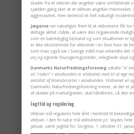
skader fra et vildsvin der angriber være omfattende o
sjælden gang sker at et vildsvin angriber mennesker, så 
aggressivitet, men derimod et helt naturligt moderinsti
Jægerne
ser naturligvis frem til at vildsvinene får lov
deltage aktivt i både, at være den regulerende muligh
som en bæredygtig bestand og som situationen er lig
er ikke eksisterende for vildsvinet i en fase hvor de
som man også var i Sverige indtil man erkendte det. N
vej og egnede fourageringssteder, velegnede skjul og
Danmarks Naturfredningsforening
udtaler ”
Vi me
sit ”roderi” i skovbunden er vildsvinet med til at øge 
antallet af blomsterarter i skovbunden. Vildsvinet vil o
Danmarks Naturfredningsforening mener, at der er plads
af skader på markafgrøder, skal håndteres, så den e
Jagttid og regulering
Vildsvin må reguleres hele året i henhold til bekendtg
vildsvin. I den fri natur må vildsvinene p.t. skydes he
januar, samt jagttid for: So/grise, 1. oktober-31. janu