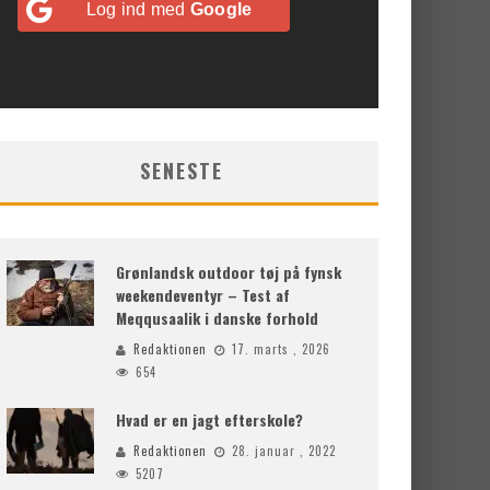
Log ind med
Google
SENESTE
Grønlandsk outdoor tøj på fynsk
weekendeventyr – Test af
Meqqusaalik i danske forhold
Redaktionen
17. marts , 2026
654
Hvad er en jagt efterskole?
Redaktionen
28. januar , 2022
5207