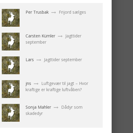
Per Trusbak
Frijord sælges
Carsten Kümler
Jagttider
september
Lars
Jagttider september
jns
Luftgevær til jagt – Hvor
kraftige er kraftige luftvåben?
Sonja Mahler
Dådyr som
skadedyr